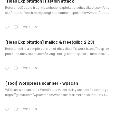
[Heap Exploitation] Fastbin attack
글 내용
ReferenceDouble freehttps://heap-exploitation.dhavalkapil.com/atta
cks/double_free.htmlhttps://github.com/shellphish/how2heap/blob/
master/fastbin_dup.cForging chunkshttps://heap-exploitation.dhaval
kapil.com/attacks/forging_chunks.htmlhttps://github.com/shellphish/
작성시간
0
0
2017. 8. 9.
how2heap/blob/master/fastbin_dup_into_stack.c (double free + forg
ing chunks)House of spirithttps://heap-exploitation.dhavalkapil.com/
at..
[Heap Exploitation] malloc & free(glibc 2.23)
글 내용
ReferenceIt is a simple version of dhavalkapil's work https://heap-ex
ploitation.dhavalkapil.com/diving_into_glibc_heap/core_functions.ht
mlglibc 2.23 code http://repo.or.cz/glibc.git/commit/ab30899d880f9
741a409cbc0d7a28399bdac21bfMallocMalloc pseudo-code//step 1
작성시간
0
0
2017. 8. 9.
if) size == fastbin range 'return chunk' = chunk at the end of the the fa
stbin list if) return chunk == null move on to 'smallbin case' e..
[Tool] Wordpress scanner - wpscan
글 내용
WPScan is a black box WordPress vulnerability scannerRepository :
https://github.com/wpscanteam/wpscanInstallPrerequisitesRuby >=
2.1.9 - Recommended: 2.3.3Curl >= 7.21 - Recommended: latest - FYI
the 7.29 has a segfaultRubyGems - Recommended: latestGitInstallin
작성시간
0
0
2017. 8. 9.
g with RVM (recommended)If you are using GNOME Terminal, there a