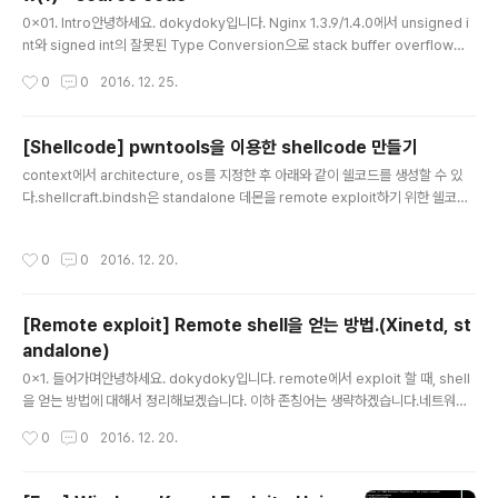
가 걸려있으면 Heap, Stack 영역에 실행권한이 없어 쉘
글 내용
코드를 바로 실행할 수 없습니다. 본문에서 사용할 도구들
0x01. Intro안녕하세요. dokydoky입니다. Nginx 1.3.9/1.4.0에서 unsigned i
은 아래와 같습니다.mitigation 확인 : checksecoffset
nt와 signed int의 잘못된 Type Conversion으로 stack buffer overflow가
찾기 : pattern.pyROP gadget 확인 : rp-ln-x64이하
발생될 수 있는 취약점이 있습니다. 2013년 5월에 발표된 취약점(CVE-2013-20
작성시간
0
0
2016. 12. 25.
본문에서는 존칭어를 생략..
28)이지만, 취약점을 공부하는데 좋은 예라고 생각되어 정리해봤습니다. 우선 왜 취
약점이 발생하는지 코드를 통해 살펴본 후, Ubuntu x64 환경에 3가지 mitigation
(NX, ASLR, STACK CANARY)을 하나씩 추가하면서 어떻게 익스플로잇을 하는
[Shellcode] pwntools을 이용한 shellcode 만들기
지 알아보겠습니다. * Environment Github에 Vagrant로 작업환경을 만들어둔
글 내용
context에서 architecture, os를 지정한 후 아래와 같이 쉘코드를 생성할 수 있
감사한 분이 있어서, 해당 환경을 이용했습니다...
다.shellcraft.bindsh은 standalone 데몬을 remote exploit하기 위한 쉘코드.
shellcraft.sh은 local exploit이나 xinetd로 관리되는 바이너리를 exploit하기
위한 쉘코드(stanalone, xinetd가 이해되지 않는다면 참고 : http://dokydoky.ti
작성시간
0
0
2016. 12. 20.
story.com/446) In [57]: from pwn import * In [58]: context(arch='amd
64', os='linux') In [59]: print "".join(['\\x{:02X}'.format(ord(i)) for i in asm
(shellcraft.bindsh..
[Remote exploit] Remote shell을 얻는 방법.(Xinetd, st
andalone)
글 내용
0x1. 들어가며안녕하세요. dokydoky입니다. remote에서 exploit 할 때, shell
을 얻는 방법에 대해서 정리해보겠습니다. 이하 존칭어는 생략하겠습니다.네트워크
프로그램을 구현하는 방법에는 두 가지가 있다. - 표준 입출력을 사용해 프로그램을
작성시간
0
0
2016. 12. 20.
구현한 후, Inetd 혹은 Xinetd 데몬을 이용하여 네트워크로 연결. - Standalone
모드 : socket과 같은 독립적인 네트워크 프로토콜을 사용하여 구현하여 실행.각 방
법에 따라 어떻게 원격에서 쉘을 얻을 수 있는지 예를 통해 알아보겠다.예제 코드에