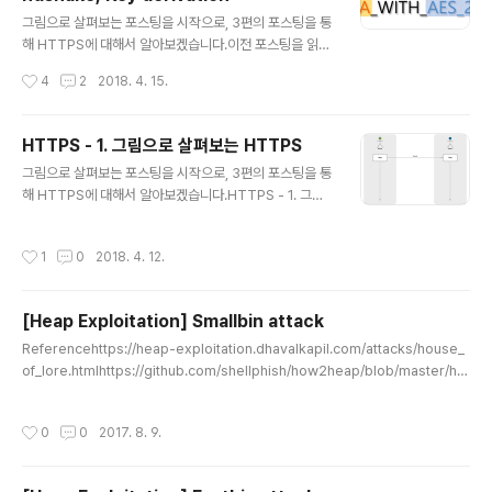
펴봅시다!History & SecuritySSL 규약은 처음에 Nets
글 내용
cape가 개발하여 2.0버전부터 공식 릴리즈되었습니다.
그림으로 살펴보는 포스팅을 시작으로, 3편의 포스팅을 통
이후 SSL 2.0의 보안문제들을 개선한 SSL 3.0가 릴리즈
해 HTTPS에 대해서 알아보겠습니다.이전 포스팅을 읽어
되고, TLS 3.0을 기반으로 TLS 1.0이 개발되었습니다.현
보시지 않으셨다면, 읽어보시는 것을 추천드립니다!HTTP
작성시간
4
2
2018. 4. 15.
재는..
S - 1. 그림으로 살펴보는 HTTPSHTTPS - 2. HTTPS
의 Ciphersuite, Handshake, Key derivationHTTP
S - 3. SSL/TLS History and Security들어가며1편에
HTTPS - 1. 그림으로 살펴보는 HTTPS
서는 HTTPS의 동작방식을 그림으로 간단하게 살펴봤습
글 내용
그림으로 살펴보는 포스팅을 시작으로, 3편의 포스팅을 통
니다.전편에서는 RSA 기반의 키교환 중심으로 설명했지
해 HTTPS에 대해서 알아보겠습니다.HTTPS - 1. 그림
만, ECDHE와 같이 Diffie-hellman 기반의 알고리즘도
으로 살펴보는 HTTPSHTTPS - 2. HTTPS의 Cipher
많이 사용됩니다.이번편에서는 TLS에서 사용되는 Ciphe
suite, Handshake, Key derivationHTTPS - 3. SS
r suites, Handshake를 알아보며 Perfect Forward
작성시간
1
0
2018. 4. 12.
L/TLS History and Security 들어가며암호화의 구현
Secrecy, ..
이 필요한 시스템이나 프로토콜을 설계할 때 HTTPS(HT
TP Over TLS)의 동작방식은 좋은 레퍼런스가 될 수 있
[Heap Exploitation] Smallbin attack
습니다.우선 이번 글에서는 그림을 통해 HTTPS가 어떻게
글 내용
동작하는지 간단하게 살펴보겠습니다.평문 전송부터 시작
Referencehttps://heap-exploitation.dhavalkapil.com/attacks/house_
해, 하나씩 필요한 기능들을 추가해보면서 필요한 이유들
of_lore.htmlhttps://github.com/shellphish/how2heap/blob/master/ho
을 이해해봅시다. 용어정리대칭암호화(Symmetric Encr
use_of_lore.csmallbinAbout smallbin총 62개의 small binfree될 때 앞,뒤
yption), 비대칭 암호화(Asym..
chunk가 free되었다면 병합(coalesce)삽입은 HEAD, 제거는 TAIL (FIFO)32b
작성시간
0
0
2017. 8. 9.
itsize : 0x10, 0x18, 0x20 ...... , 0x1F8(504) (8x+8, 1fd = bin; if (av != &
main_arena) victim->size |= NON_MAIN_ARENA; check_malloced_ch
unk (av, vict..