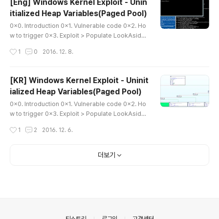
[Eng] Windows Kernel Exploit - Unin
서는 원격에서 shellcode를 삽입하는 대신, 서버 코드에 미리 shellcode의 기능
itialized Heap Variables(Paged Pool)
을 하는 동일한 코드를 구현해놓았다.exploit할 때는 서버에서 shellcode 라고 표
글 내용
시되..
0x0. Introduction 0x1. Vulnerable code 0x2. Ho
w to trigger 0x3. Exploit > Populate LookAside
List of Paged pool > Shellcode(Privilege Escalat
작성시간
1
0
2016. 12. 8.
ion) > Full Exploit code 0x0. Introduction Hi, This
is dokydoky. I wrote about "Uninitialize Heap Va
riable", an assignment for Windows Kernel Expl
[KR] Windows Kernel Exploit - Uninit
oitation (by Ashfaq Ansari). I would like to thank
ialized Heap Variables(Paged Pool)
Ashfaq Ansari for your help. I used many of the
글 내용
source codes..
0x0. Introduction 0x1. Vulnerable code 0x2. Ho
w to trigger 0x3. Exploit > Populate LookAside
List of Paged pool > Shellcode(Privilege Escalat
작성시간
1
2
2016. 12. 6.
ion) > Full Exploit code 0x0. Introduction 안녕하세
요. dokydoky입니다. Windows Kernel Exploitation
(by Ashfaq Ansari)의 과제였던 "Uninitialize Heap V
더보기
ariable"에 대해 정리해봤습니다. 도움을 주신 Ashfaq A
nsari에게 감사의 말씀을 전합니다. 그리고 HackSysExt
remeVulnerableDriver의 Pool Overflow, UAF 익
스플로잇 코드..
의안내
티스토리
로그인
고객센터