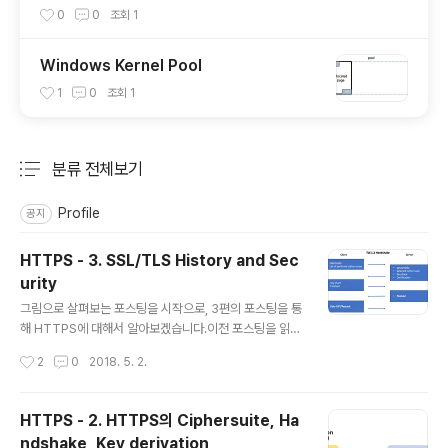
0
0
조회
1
Windows Kernel Pool
1
0
조회
1
분류 전체보기
주요 글 목록
Profile
공지
HTTPS - 3. SSL/TLS History and Sec
urity
글 내용
그림으로 살펴보는 포스팅을 시작으로, 3편의 포스팅을 통
해 HTTPS에 대해서 알아보겠습니다.이전 포스팅을 읽어
보시지 않으셨다면, 읽어보시는 것을 추천드립니다!HTTP
작성시간
2
0
2018. 5. 2.
S - 1. 그림으로 살펴보는 HTTPSHTTPS - 2. HTTPS
의 Ciphersuite, Handshake, Key derivationHTTP
S - 3. SSL/TLS History and Security 들어가며이번
HTTPS - 2. HTTPS의 Ciphersuite, Ha
글에서는 SSL 2.0 ~ TLS 1.3까지의 변화를 간략하게 살
ndshake, Key derivation