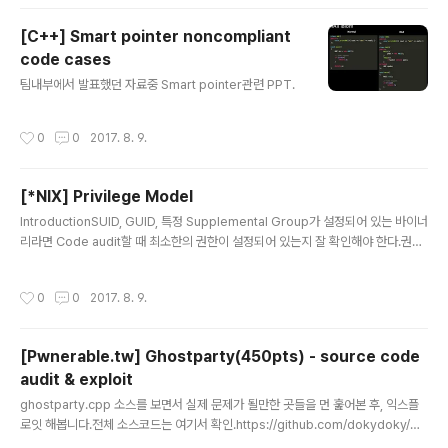
re some steps required before executing the commands. See here f
or more ..
[C++] Smart pointer noncompliant
code cases
글 내용
팀내부에서 발표했던 자료중 Smart pointer관련 PPT.
작성시간
0
0
2017. 8. 9.
[*NIX] Privilege Model
글 내용
IntroductionSUID, GUID, 특정 Supplemental Group가 설정되어 있는 바이너
리라면 Code audit할 때 최소한의 권한이 설정되어 있는지 잘 확인해야 한다.권한
설정에 오류가 있으면 임의의 코드가 실행한 바이너리의 경우 쉽게 상위 권한을 얻을
수 있게 된다.OS의 종류와 버전에 따라 그리고 root권한의 유무에 따라 API의 동작
작성시간
0
0
2017. 8. 9.
이 다르므로 주의해야 한다. User IDTypes Real user ID, Saved set-user-I
D, Effective user IDFunctionsint setuid(uid_t uid); int seteuid(uid_t eui
d); int setreuid(uid_t ruid, uid_t euid); int setresuid(uid_t ru..
[Pwnerable.tw] Ghostparty(450pts) - source code
audit & exploit
글 내용
ghostparty.cpp 소스를 보면서 실제 문제가 될만한 곳들을 먼 훑어본 후, 익스플
로잇 해봅니다.전체 소스코드는 여기서 확인.https://github.com/dokydoky/wri
teup/blob/master/pwnerable.tw/ghostparty/ghostparty.cppVulerabili