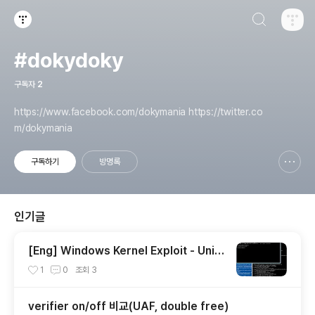
검색하기
티스토리
#dokydoky
구독자
2
https://www.facebook.com/dokymania https://twitter.co
m/dokymania
구독하기
방명록
신고하기 레이어
열기
인기글
[Eng] Windows Kernel Exploit - Unini
tialized Heap Variables(Paged Pool)
1
0
조회
3
verifier on/off 비교(UAF, double free)