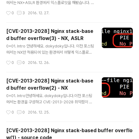
에서는 NX+ASLR 환경에서 익스플로잇을 해봤습니다. 이
번 포스팅에서는 Stack Canaray를 추가하여 익스플로잇
작성시간
0
3
2016. 12. 27.
해보겠습니다.이번엔 nginx2 바이너리로 진행합니다. ng
inx1은 Stack Canary가 적용되어 있지 않고, nginx2는
적용되어 있습니다. Stack Canary란 RET, SFP(Stack
[CVE-2013-2028] Nginx stack-base
Frame pointer)가 변조되는 것을 감지하기 위해, SFP앞
d buffer overflow(3) - NX, ASLR
에 stack cookie를 저장해놓는 기법입니다. 컴파일 옵션
글 내용
은 이곳을 참조하시기 바랍니다.이하 존칭어를 생략합니
0x01. Intro 안녕하세요. dokydoky입니다. 이전 포스팅
다. 0x02. Exploit checksec으로 확인해보면 nginx2
에서는 NX만 적용되어 있는 환경에서 어떻게 익스플로잇
에 Stack Canary가 추가적으로 적용된 것을 확인 할 수
하는지 알아봤습니다. 이번 포스팅에서는 ASLR이 추가적
작성시간
0
0
2016. 12. 26.
있다. ..
으로 적용되어 있는 환경에서 어떻게 익스플로잇 하는지
알아보겠습니다. 이전 포스팅에서는 libc-2.19.so에서 가
젯을 구성했지만, ASLR이 적용되면 libc-2.19.so의 메모
[CVE-2013-2028] Nginx stack-base
리 주소가 달라지기 때문에 이전의 방식으로는 익스플로잇
d buffer overflow(2) - NX
할 수 없습니다. (ASLR이 적용되면 Stack, VDSO(Virtu
글 내용
al Dynamic Shared Object), 공유메모리 영역, Data
0x01. Intro안녕하세요. dokydoky입니다.이전 포스팅
세그먼트의 주소가 랜덤화됩니다.)그렇다면 어떻게 가젯을
에서는 환경을 구성하고 CVE-2013-2028 취약점이 발
구성할까요?nginx 1.4.0 버전에서는 PIE가 적용되어 있
생되는 코드를 살펴봤습니다.이번 포스팅에서는 어떻게 익
작성시간
0
0
2016. 12. 25.
지 않습니다. 이를 이용해 봅시다..
스플로잇을 하는지 알아보겠습니다. 바이너리 파일은 ngi
nx1을 사용하시면 됩니다.mitigation중 NX, ASLR, Sta
ck Canary를 순차적으로 적용해서 우회해보려고 합니다.
[CVE-2013-2028] Nginx stack-based buffer overflo
우선 이번 포스팅에서는 NX만 걸려 있는 환경입니다. NX
w(1) - source code