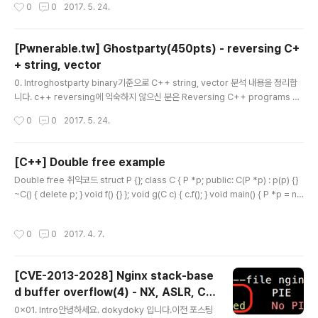
작성시간
0
0
2017. 5. 24.
ty case 1Uninitialized variable, UAF, memory leakclass Alan : public G
host { public : Alan():lightsaber(NULL){ type = "Alan" ; }; Alan(int ghost
age,string ghostname,string ghostmsg){ type = "Alan"; age = ghosta
[Pwnerable.tw] Ghostparty(450pts) - reversing C+
ge ; name = new ch..
+ string, vector
글 내용
0. Introghostparty binary기준으로 C++ string, vector 분석 내용을 정리합
니다. c++ reversing에 익숙하지 않으신 분은 Reversing C++ programs wi
th IDA pro and Hex-rays 을 먼저 읽어보시는걸 추천합니다. reversing하면서
작성시간
0
0
2017. 5. 24.
정의한 구조체는 맨 아래에 적어두겠습니다.c++코드와 IDA에서 decompile된
코드를 비교하면서 정리하겠습니다. (테스트 환경은 64bit Ubuntu 16.04)1. strin
gstring은 dynamic char 배열입니다. 표현되는 방식이 여러개 있지만, 여기서는
[C++] Double free example
ghostparty 바이너리에서 사용된 방법을 기준으로 설명합니다. string의 memb
글 내용
Double free 취약코드 struct P {}; class C { P *p; public: C(P *p) : p(p) {}
er는 아래와 같습니다. 주의해야 할 것은..
~C() { delete p; } void f() {} }; void g(C c) { c.f(); } void main() { P *p = ne
w P; C c(p); g(c); } g()의 매개변수 타입을 reference로 변경해주면 되지만, 근
본적으로 이런 실수가 발생하지 않게 복사 생성자와 대입 연산자를 삭제한다. 이 경
작성시간
0
0
2017. 4. 7.
우 g()함수의 매개변수가 reference 타입이 아니면 컴파일 에러가 발생하여 컴파
일 타임에 오류를 확인할 수 있다. struct P {}; class C { P *p; public: C(P *p) :
p(p) {} C(const C&) = delete..
[CVE-2013-2028] Nginx stack-base
d buffer overflow(4) - NX, ASLR, Ca
글 내용
nary
0x01. Intro안녕하세요. dokydoky 입니다.이전 포스팅