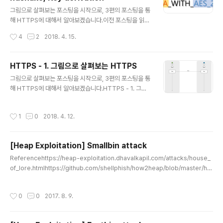
펴봅시다!History & SecuritySSL 규약은 처음에 Nets
글 내용
cape가 개발하여 2.0버전부터 공식 릴리즈되었습니다.
그림으로 살펴보는 포스팅을 시작으로, 3편의 포스팅을 통
이후 SSL 2.0의 보안문제들을 개선한 SSL 3.0가 릴리즈
해 HTTPS에 대해서 알아보겠습니다.이전 포스팅을 읽어
되고, TLS 3.0을 기반으로 TLS 1.0이 개발되었습니다.현
보시지 않으셨다면, 읽어보시는 것을 추천드립니다!HTTP
작성시간
4
2
2018. 4. 15.
재는..
S - 1. 그림으로 살펴보는 HTTPSHTTPS - 2. HTTPS
의 Ciphersuite, Handshake, Key derivationHTTP
S - 3. SSL/TLS History and Security들어가며1편에
HTTPS - 1. 그림으로 살펴보는 HTTPS
서는 HTTPS의 동작방식을 그림으로 간단하게 살펴봤습
글 내용
그림으로 살펴보는 포스팅을 시작으로, 3편의 포스팅을 통
니다.전편에서는 RSA 기반의 키교환 중심으로 설명했지
해 HTTPS에 대해서 알아보겠습니다.HTTPS - 1. 그림
만, ECDHE와 같이 Diffie-hellman 기반의 알고리즘도
으로 살펴보는 HTTPSHTTPS - 2. HTTPS의 Cipher
많이 사용됩니다.이번편에서는 TLS에서 사용되는 Ciphe
suite, Handshake, Key derivationHTTPS - 3. SS
r suites, Handshake를 알아보며 Perfect Forward
작성시간
1
0
2018. 4. 12.
L/TLS History and Security 들어가며암호화의 구현
Secrecy, ..
이 필요한 시스템이나 프로토콜을 설계할 때 HTTPS(HT
TP Over TLS)의 동작방식은 좋은 레퍼런스가 될 수 있
[Heap Exploitation] Smallbin attack
습니다.우선 이번 글에서는 그림을 통해 HTTPS가 어떻게
글 내용
동작하는지 간단하게 살펴보겠습니다.평문 전송부터 시작
Referencehttps://heap-exploitation.dhavalkapil.com/attacks/house_
해, 하나씩 필요한 기능들을 추가해보면서 필요한 이유들
of_lore.htmlhttps://github.com/shellphish/how2heap/blob/master/ho
을 이해해봅시다. 용어정리대칭암호화(Symmetric Encr
use_of_lore.csmallbinAbout smallbin총 62개의 small binfree될 때 앞,뒤
yption), 비대칭 암호화(Asym..
chunk가 free되었다면 병합(coalesce)삽입은 HEAD, 제거는 TAIL (FIFO)32b
작성시간
0
0
2017. 8. 9.
itsize : 0x10, 0x18, 0x20 ...... , 0x1F8(504) (8x+8, 1fd = bin; if (av != &
main_arena) victim->size |= NON_MAIN_ARENA; check_malloced_ch
unk (av, vict..