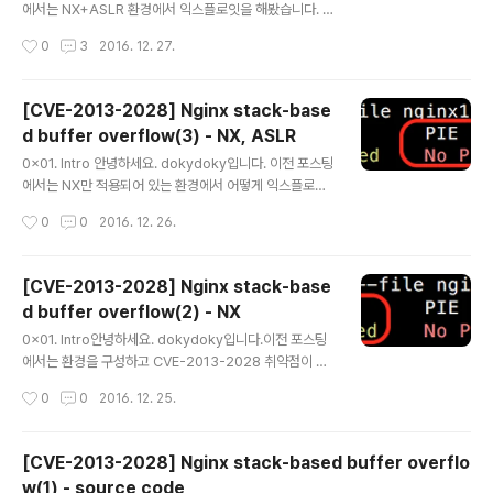
에서는 NX+ASLR 환경에서 익스플로잇을 해봤습니다. 이
번 포스팅에서는 Stack Canaray를 추가하여 익스플로잇
작성시간
0
3
2016. 12. 27.
해보겠습니다.이번엔 nginx2 바이너리로 진행합니다. ng
inx1은 Stack Canary가 적용되어 있지 않고, nginx2는
적용되어 있습니다. Stack Canary란 RET, SFP(Stack
[CVE-2013-2028] Nginx stack-base
Frame pointer)가 변조되는 것을 감지하기 위해, SFP앞
d buffer overflow(3) - NX, ASLR
에 stack cookie를 저장해놓는 기법입니다. 컴파일 옵션
글 내용
은 이곳을 참조하시기 바랍니다.이하 존칭어를 생략합니
0x01. Intro 안녕하세요. dokydoky입니다. 이전 포스팅
다. 0x02. Exploit checksec으로 확인해보면 nginx2
에서는 NX만 적용되어 있는 환경에서 어떻게 익스플로잇
에 Stack Canary가 추가적으로 적용된 것을 확인 할 수
하는지 알아봤습니다. 이번 포스팅에서는 ASLR이 추가적
작성시간
0
0
2016. 12. 26.
있다. ..
으로 적용되어 있는 환경에서 어떻게 익스플로잇 하는지
알아보겠습니다. 이전 포스팅에서는 libc-2.19.so에서 가
젯을 구성했지만, ASLR이 적용되면 libc-2.19.so의 메모
[CVE-2013-2028] Nginx stack-base
리 주소가 달라지기 때문에 이전의 방식으로는 익스플로잇
d buffer overflow(2) - NX
할 수 없습니다. (ASLR이 적용되면 Stack, VDSO(Virtu
글 내용
al Dynamic Shared Object), 공유메모리 영역, Data
0x01. Intro안녕하세요. dokydoky입니다.이전 포스팅
세그먼트의 주소가 랜덤화됩니다.)그렇다면 어떻게 가젯을
에서는 환경을 구성하고 CVE-2013-2028 취약점이 발
구성할까요?nginx 1.4.0 버전에서는 PIE가 적용되어 있
생되는 코드를 살펴봤습니다.이번 포스팅에서는 어떻게 익
작성시간
0
0
2016. 12. 25.
지 않습니다. 이를 이용해 봅시다..
스플로잇을 하는지 알아보겠습니다. 바이너리 파일은 ngi
nx1을 사용하시면 됩니다.mitigation중 NX, ASLR, Sta
ck Canary를 순차적으로 적용해서 우회해보려고 합니다.
[CVE-2013-2028] Nginx stack-based buffer overflo
우선 이번 포스팅에서는 NX만 걸려 있는 환경입니다. NX
w(1) - source code