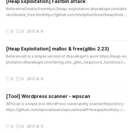
[Heap Exploitation] Fastbin attack
글 내용
ReferenceDouble freehttps://heap-exploitation.dhavalkapil.com/atta
cks/double_free.htmlhttps://github.com/shellphish/how2heap/blob/
master/fastbin_dup.cForging chunkshttps://heap-exploitation.dhaval
kapil.com/attacks/forging_chunks.htmlhttps://github.com/shellphish/
작성시간
0
0
2017. 8. 9.
how2heap/blob/master/fastbin_dup_into_stack.c (double free + forg
ing chunks)House of spirithttps://heap-exploitation.dhavalkapil.com/
at..
[Heap Exploitation] malloc & free(glibc 2.23)
글 내용
ReferenceIt is a simple version of dhavalkapil's work https://heap-ex
ploitation.dhavalkapil.com/diving_into_glibc_heap/core_functions.ht
mlglibc 2.23 code http://repo.or.cz/glibc.git/commit/ab30899d880f9
741a409cbc0d7a28399bdac21bfMallocMalloc pseudo-code//step 1
작성시간
0
0
2017. 8. 9.
if) size == fastbin range 'return chunk' = chunk at the end of the the fa
stbin list if) return chunk == null move on to 'smallbin case' e..
[Tool] Wordpress scanner - wpscan
글 내용
WPScan is a black box WordPress vulnerability scannerRepository :
https://github.com/wpscanteam/wpscanInstallPrerequisitesRuby >=
2.1.9 - Recommended: 2.3.3Curl >= 7.21 - Recommended: latest - FYI
the 7.29 has a segfaultRubyGems - Recommended: latestGitInstallin
작성시간
0
0
2017. 8. 9.
g with RVM (recommended)If you are using GNOME Terminal, there a