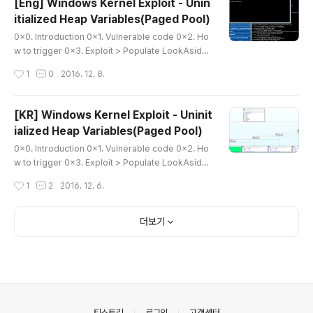
[Eng] Windows Kernel Exploit - Unin
서는 원격에서 shellcode를 삽입하는 대신, 서버 코드에 미리 shellcode의 기능
itialized Heap Variables(Paged Pool)
을 하는 동일한 코드를 구현해놓았다.exploit할 때는 서버에서 shellcode 라고 표
글 내용
시되..
0x0. Introduction 0x1. Vulnerable code 0x2. Ho
w to trigger 0x3. Exploit > Populate LookAside
List of Paged pool > Shellcode(Privilege Escalat
작성시간
1
0
2016. 12. 8.
ion) > Full Exploit code 0x0. Introduction Hi, This
is dokydoky. I wrote about "Uninitialize Heap Va
riable", an assignment for Windows Kernel Expl
[KR] Windows Kernel Exploit - Uninit
oitation (by Ashfaq Ansari). I would like to thank
ialized Heap Variables(Paged Pool)
Ashfaq Ansari for your help. I used many of the
글 내용
source codes..
0x0. Introduction 0x1. Vulnerable code 0x2. Ho
w to trigger 0x3. Exploit > Populate LookAside
List of Paged pool > Shellcode(Privilege Escalat
작성시간
1
2
2016. 12. 6.
ion) > Full Exploit code 0x0. Introduction 안녕하세
요. dokydoky입니다. Windows Kernel Exploitation
(by Ashfaq Ansari)의 과제였던 "Uninitialize Heap V
더보기
ariable"에 대해 정리해봤습니다. 도움을 주신 Ashfaq A
nsari에게 감사의 말씀을 전합니다. 그리고 HackSysExt
remeVulnerableDriver의 Pool Overflow, UAF 익
스플로잇 코드..
의안내
티스토리
로그인
고객센터