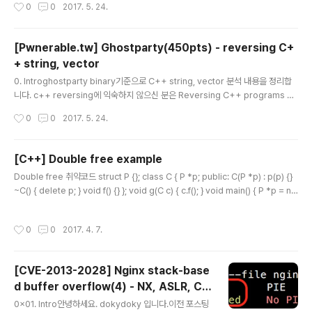
작성시간
0
0
2017. 5. 24.
ty case 1Uninitialized variable, UAF, memory leakclass Alan : public G
host { public : Alan():lightsaber(NULL){ type = "Alan" ; }; Alan(int ghost
age,string ghostname,string ghostmsg){ type = "Alan"; age = ghosta
[Pwnerable.tw] Ghostparty(450pts) - reversing C+
ge ; name = new ch..
+ string, vector
글 내용
0. Introghostparty binary기준으로 C++ string, vector 분석 내용을 정리합
니다. c++ reversing에 익숙하지 않으신 분은 Reversing C++ programs wi
th IDA pro and Hex-rays 을 먼저 읽어보시는걸 추천합니다. reversing하면서
작성시간
0
0
2017. 5. 24.
정의한 구조체는 맨 아래에 적어두겠습니다.c++코드와 IDA에서 decompile된
코드를 비교하면서 정리하겠습니다. (테스트 환경은 64bit Ubuntu 16.04)1. strin
gstring은 dynamic char 배열입니다. 표현되는 방식이 여러개 있지만, 여기서는
[C++] Double free example
ghostparty 바이너리에서 사용된 방법을 기준으로 설명합니다. string의 memb
글 내용
Double free 취약코드 struct P {}; class C { P *p; public: C(P *p) : p(p) {}
er는 아래와 같습니다. 주의해야 할 것은..
~C() { delete p; } void f() {} }; void g(C c) { c.f(); } void main() { P *p = ne
w P; C c(p); g(c); } g()의 매개변수 타입을 reference로 변경해주면 되지만, 근
본적으로 이런 실수가 발생하지 않게 복사 생성자와 대입 연산자를 삭제한다. 이 경
작성시간
0
0
2017. 4. 7.
우 g()함수의 매개변수가 reference 타입이 아니면 컴파일 에러가 발생하여 컴파
일 타임에 오류를 확인할 수 있다. struct P {}; class C { P *p; public: C(P *p) :
p(p) {} C(const C&) = delete..
[CVE-2013-2028] Nginx stack-base
d buffer overflow(4) - NX, ASLR, Ca
글 내용
nary
0x01. Intro안녕하세요. dokydoky 입니다.이전 포스팅