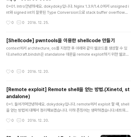
가 걸려있으면 Heap, Stack 영역에 실행권한이 없어 쉘
글 내용
코드를 바로 실행할 수 없습니다. 본문에서 사용할 도구들
0x01. Intro안녕하세요. dokydoky입니다. Nginx 1.3.9/1.4.0에서 unsigned i
은 아래와 같습니다.mitigation 확인 : checksecoffset
nt와 signed int의 잘못된 Type Conversion으로 stack buffer overflow가
찾기 : pattern.pyROP gadget 확인 : rp-ln-x64이하
발생될 수 있는 취약점이 있습니다. 2013년 5월에 발표된 취약점(CVE-2013-20
작성시간
0
0
2016. 12. 25.
본문에서는 존칭어를 생략..
28)이지만, 취약점을 공부하는데 좋은 예라고 생각되어 정리해봤습니다. 우선 왜 취
약점이 발생하는지 코드를 통해 살펴본 후, Ubuntu x64 환경에 3가지 mitigation
(NX, ASLR, STACK CANARY)을 하나씩 추가하면서 어떻게 익스플로잇을 하는
[Shellcode] pwntools을 이용한 shellcode 만들기
지 알아보겠습니다. * Environment Github에 Vagrant로 작업환경을 만들어둔
글 내용
context에서 architecture, os를 지정한 후 아래와 같이 쉘코드를 생성할 수 있
감사한 분이 있어서, 해당 환경을 이용했습니다...
다.shellcraft.bindsh은 standalone 데몬을 remote exploit하기 위한 쉘코드.
shellcraft.sh은 local exploit이나 xinetd로 관리되는 바이너리를 exploit하기
위한 쉘코드(stanalone, xinetd가 이해되지 않는다면 참고 : http://dokydoky.ti
작성시간
0
0
2016. 12. 20.
story.com/446) In [57]: from pwn import * In [58]: context(arch='amd
64', os='linux') In [59]: print "".join(['\\x{:02X}'.format(ord(i)) for i in asm
(shellcraft.bindsh..
[Remote exploit] Remote shell을 얻는 방법.(Xinetd, st
andalone)
글 내용
0x1. 들어가며안녕하세요. dokydoky입니다. remote에서 exploit 할 때, shell
을 얻는 방법에 대해서 정리해보겠습니다. 이하 존칭어는 생략하겠습니다.네트워크
프로그램을 구현하는 방법에는 두 가지가 있다. - 표준 입출력을 사용해 프로그램을
작성시간
0
0
2016. 12. 20.
구현한 후, Inetd 혹은 Xinetd 데몬을 이용하여 네트워크로 연결. - Standalone
모드 : socket과 같은 독립적인 네트워크 프로토콜을 사용하여 구현하여 실행.각 방
법에 따라 어떻게 원격에서 쉘을 얻을 수 있는지 예를 통해 알아보겠다.예제 코드에