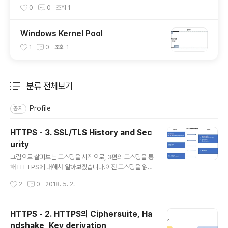
0
0
조회
1
Windows Kernel Pool
1
0
조회
1
분류 전체보기
주요 글 목록
Profile
공지
HTTPS - 3. SSL/TLS History and Sec
urity
글 내용
그림으로 살펴보는 포스팅을 시작으로, 3편의 포스팅을 통
해 HTTPS에 대해서 알아보겠습니다.이전 포스팅을 읽어
보시지 않으셨다면, 읽어보시는 것을 추천드립니다!HTTP
작성시간
2
0
2018. 5. 2.
S - 1. 그림으로 살펴보는 HTTPSHTTPS - 2. HTTPS
의 Ciphersuite, Handshake, Key derivationHTTP
S - 3. SSL/TLS History and Security 들어가며이번
HTTPS - 2. HTTPS의 Ciphersuite, Ha
글에서는 SSL 2.0 ~ TLS 1.3까지의 변화를 간략하게 살
ndshake, Key derivation