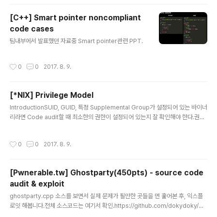
re some steps required before executing the commands. See here f
or more ..
[C++] Smart pointer noncompliant
code cases
글 내용
팀내부에서 발표했던 자료중 Smart pointer관련 PPT.
작성시간
0
0
2017. 8. 9.
[*NIX] Privilege Model
글 내용
IntroductionSUID, GUID, 특정 Supplemental Group가 설정되어 있는 바이너
리라면 Code audit할 때 최소한의 권한이 설정되어 있는지 잘 확인해야 한다.권한
설정에 오류가 있으면 임의의 코드가 실행한 바이너리의 경우 쉽게 상위 권한을 얻을
수 있게 된다.OS의 종류와 버전에 따라 그리고 root권한의 유무에 따라 API의 동작
작성시간
0
0
2017. 8. 9.
이 다르므로 주의해야 한다. User IDTypes Real user ID, Saved set-user-I
D, Effective user IDFunctionsint setuid(uid_t uid); int seteuid(uid_t eui
d); int setreuid(uid_t ruid, uid_t euid); int setresuid(uid_t ru..
[Pwnerable.tw] Ghostparty(450pts) - source code
audit & exploit
글 내용
ghostparty.cpp 소스를 보면서 실제 문제가 될만한 곳들을 먼 훑어본 후, 익스플
로잇 해봅니다.전체 소스코드는 여기서 확인.https://github.com/dokydoky/wri
teup/blob/master/pwnerable.tw/ghostparty/ghostparty.cppVulerabili