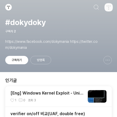
검색하기
티스토리
#dokydoky
구독자
2
https://www.facebook.com/dokymania https://twitter.co
m/dokymania
구독하기
방명록
신고하기 레이어
열기
인기글
[Eng] Windows Kernel Exploit - Unini
tialized Heap Variables(Paged Pool)
1
0
조회
3
verifier on/off 비교(UAF, double free)