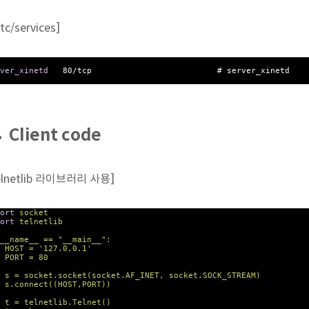
etc/services]
ver_xinetd
8
0
/
tcp
# server_xinetd
Client code
elnetlib 라이브러리 사용]
ort
socket
ort
telnetlib
__name__ ==
"__main__"
:
OST =
'127.0.0.1'
ORT =
80
= socket.socket(socket.AF_INET, socket.SOCK_STREAM)
connect((HOST,PORT))
= telnetlib.Telnet()