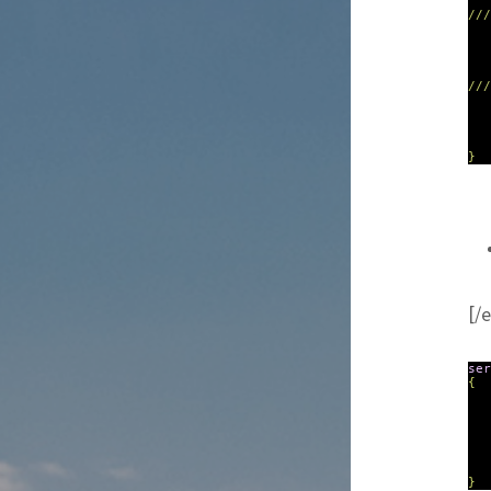
///
//
e
///
p
}
[/
ser
{
}