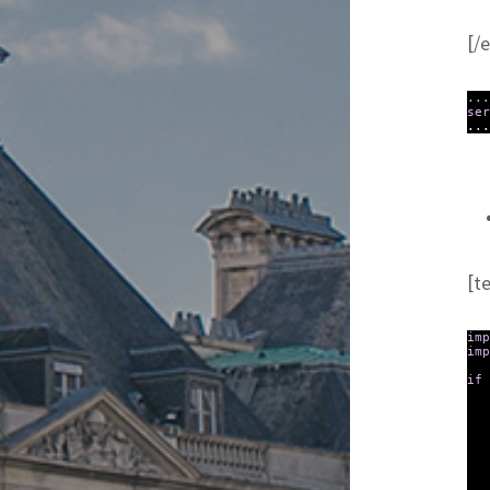
[/
...
ser
...
[t
imp
imp
if
H
P
s 
s.
t 