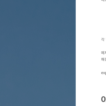
각
예
해
ex
0