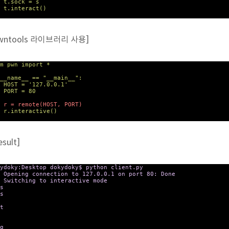
sock = s
interact()
wntools 라이브러리 사용]
m
pwn
import
*
__name__ ==
"__main__"
:
OST =
'127.0.0.1'
ORT =
80
r = remote(HOST, PORT)
interactive()
esult]
kydoky:Desktop dokydoky$ python client.py
 Opening connection to 127.0.0.1 on port 80: Done
 Switching to interactive mode
s
s
t
g