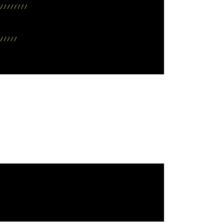
////////
/////