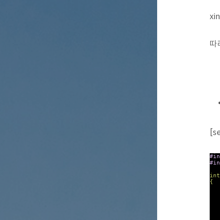
xi
따라
[s
#in
#in
int
{
ge