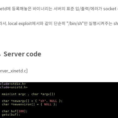
netd에 등록해놓은 바이너리는 서버의 표준 입/출력/에러가 socket d
서, local exploit에서와 같이 단순히 "/bin/sh"만 실행시켜주는 
Server code
erver_xinetd.c]
clude
<stdio.h>
clude
<unistd.h>
main(
int
argc ,
char
*argv[])
char
*newargv[] = {
"sh"
,
NULL
};
char
*newenviron[] = {
NULL
};
char
buf[
100
];
ts(buf);