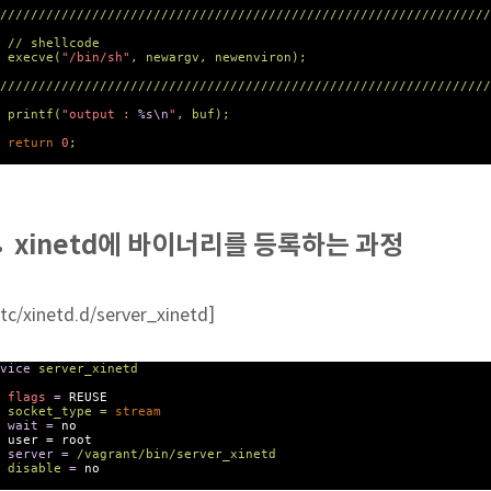
////////////////////////////////////////////////////////////////
 shellcode
xecve(
"/bin/sh"
, newargv, newenviron);
////////////////////////////////////////////////////////////////
rintf(
"output :
%s\n
"
, buf);
return
0
;
xinetd에 바이너리를 등록하는 과정
etc/xinetd.d/server_xinetd]
vice
server_xinetd
flags
=
REUSE
socket_type
=
stream
wait
=
no
user
=
root
server
=
/vagrant/bin/server_xinetd
disable
=
no