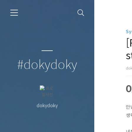
Sy
[
s
#dokydoky
do
0
dokydoky
안녕
생
네