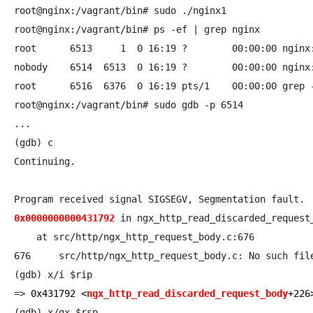
root@nginx:/vagrant/bin# sudo ./nginx1 

root@nginx:/vagrant/bin# ps -ef | grep nginx

root      6513     1  0 16:19 ?        00:00:00 nginx:
nobody    6514  6513  0 16:19 ?        00:00:00 nginx:
root      6516  6376  0 16:19 pts/1    00:00:00 grep -
root@nginx:/vagrant/bin# sudo gdb -p 6514

...

(gdb) c

Continuing.

0x0000000000431792
 in ngx_http_read_discarded_request_
    at src/http/ngx_http_request_body.c:676

676	src/http/ngx_http_request_body.c: No such file or directory.

(gdb) x/i $rip

=> 
0x431792 <
ngx_http_read_discarded_request_body
(gdb) x/gx $rsp
