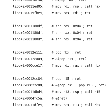
    libc+0x0011ed05,	# mov rdi, rsp ; call rax

    libc+0x0015fbe4,	# mov rax, rdi ; ret  

    libc+0x001180df,	# shr rax, 0x04 ; ret

    libc+0x001180df,	# shr rax, 0x04 ; ret

    libc+0x001180df,	# shr rax, 0x04 ; ret

    libc+0x0012e111,	# pop rbx ; ret 

    libc+0x0012ca09,	# &(pop r14 ; ret)

    libc+0x000cce17,	# mov rdi, rax ; call rbx

    libc+0x0012cc84,	# pop r15 ; ret

    libc+0x00022c00,	# &(pop rsi ; pop r15 ; ret)

    libc+0x0011dbd4,	# mov r13, rsp ; call r15

    libc+0x0004fc5a,	# &(ret)

    libc+0x0011dfe4,	# mov rcx, r13 ; call rbx
