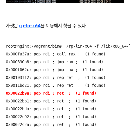
가젯은
rp-ln-x64
을 이용해서 찾을 수 있다.
root@nginx:/vagrant/bin# ./rp-lin-x64 -f /lib/x86_64-l
0x000fa37a: pop rdi ; call rax ;  (1 found)

0x000830b8: pop rdi ; jmp rax ;  (1 found)

0x000f662c: pop rdi ; jmp rax ;  (1 found)

0x00103f12: pop rdi ; rep ret  ;  (1 found)

0x00022b9a: pop rdi ; ret  ;  (1 found)
0x00022bb1: pop rdi ; ret  ;  (1 found)

0x00022bda: pop rdi ; ret  ;  (1 found)

0x00022c02: pop rdi ; ret  ;  (1 found)

0x00022c2a: pop rdi ; ret  ;  (1 found)
