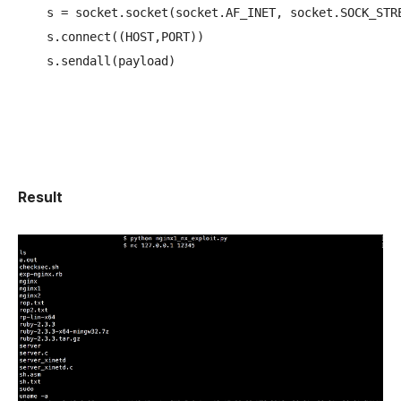
    s = socket.socket(socket.AF_INET, socket.SOCK_STRE
    s.connect((HOST,PORT))

    s.sendall(payload)

Result