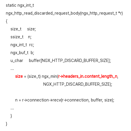
static ngx_int_t

ngx_http_read_discarded_request_body(ngx_http_request_t *r)

{

    size_t     size;

    ssize_t    n;

    ngx_int_t  rc;

    ngx_buf_t  b;

    u_char     buffer[NGX_HTTP_DISCARD_BUFFER_SIZE];

    ...

size
 = (size_t) ngx_min(
r->headers_in.content_length_n
,

                                NGX_HTTP_DISCARD_BUFFER_SIZE);

        n = r->connection->recv(r->connection, buffer, size);

    ...

    }

}