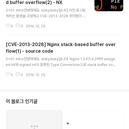
d buffer overflow(2) - NX
글 내용
0x01. Intro안녕하세요. dokydoky입니다.이전 포스팅
에서는 환경을 구성하고 CVE-2013-2028 취약점이 발
생되는 코드를 살펴봤습니다.이번 포스팅에서는 어떻게 익
0
0
2016. 12. 25.
스플로잇을 하는지 알아보겠습니다. 바이너리 파일은 ngi
nx1을 사용하시면 됩니다.mitigation중 NX, ASLR, Sta
ck Canary를 순차적으로 적용해서 우회해보려고 합니다.
[CVE-2013-2028] Nginx stack-based buffer over
우선 이번 포스팅에서는 NX만 걸려 있는 환경입니다. NX
가 걸려있으면 Heap, Stack 영역에 실행권한이 없어 쉘
flow(1) - source code
글 내용
코드를 바로 실행할 수 없습니다. 본문에서 사용할 도구들
0x01. Intro안녕하세요. dokydoky입니다. Nginx 1.3.9/1.4.0에서 unsign
은 아래와 같습니다.mitigation 확인 : checksecoffset
ed int와 signed int의 잘못된 Type Conversion으로 stack buffer ove
찾기 : pattern.pyROP gadget 확인 : rp-ln-x64이하
rflow가 발생될 수 있는 취약점이 있습니다. 2013년 5월에 발표된 취약점(CV
본문에서는 존칭어를 생략..
0
0
2016. 12. 25.
E-2013-2028)이지만, 취약점을 공부하는데 좋은 예라고 생각되어 정리해봤
습니다. 우선 왜 취약점이 발생하는지 코드를 통해 살펴본 후, Ubuntu x64 환
경에 3가지 mitigation(NX, ASLR, STACK CANARY)을 하나씩 추가하면
서 어떻게 익스플로잇을 하는지 알아보겠습니다. * Environment Github에
Vagrant로 작업환경을 만들어둔 감사한 분이 있어서, 해당 환경을 이용했습니
이 블로그 인기글
다...