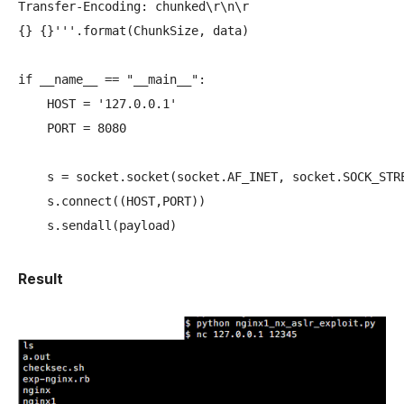
Transfer-Encoding: chunked\r\n\r

{} {}'''.format(ChunkSize, data)

if __name__ == "__main__":

    HOST = '127.0.0.1'

    PORT = 8080

    s = socket.socket(socket.AF_INET, socket.SOCK_STRE
    s.connect((HOST,PORT))

Result