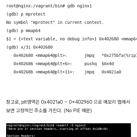
root@nginx:/vagrant/bin# gdb nginx1

(gdb) p mprotect

No symbol "mprotect" in current context.

(gdb) p mmap64

$1 = {<text variable, no debug info>} 0x402680 <mmap64
(gdb) x/3i 0x402680

   0x402680 <mmap64@plt>:	jmpq   *0x275bfa(%rip)        # 0x678280 <mmap64@got.plt>

   0x402686 <mmap64@plt+6>:	pushq  $0x4d

   0x40268b <mmap64@plt+11>:	jmpq   0x4021a0
참고로, plt영역은 0x4021a0 ~ 0x402960 으로 메모리 맵에서
보면 고정적인 주소를 가진다. (No PIE 때문)