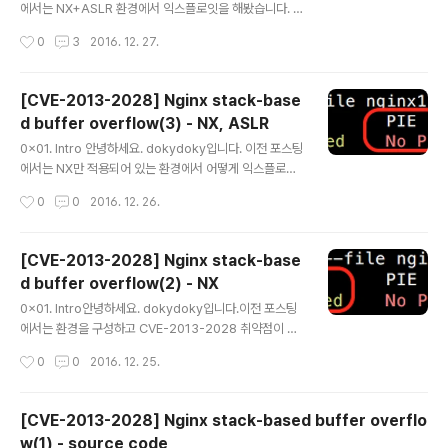
에서는 NX+ASLR 환경에서 익스플로잇을 해봤습니다. 이
번 포스팅에서는 Stack Canaray를 추가하여 익스플로잇
작성시간
0
3
2016. 12. 27.
해보겠습니다.이번엔 nginx2 바이너리로 진행합니다. ng
inx1은 Stack Canary가 적용되어 있지 않고, nginx2는
적용되어 있습니다. Stack Canary란 RET, SFP(Stack
[CVE-2013-2028] Nginx stack-base
Frame pointer)가 변조되는 것을 감지하기 위해, SFP앞
d buffer overflow(3) - NX, ASLR
에 stack cookie를 저장해놓는 기법입니다. 컴파일 옵션
글 내용
은 이곳을 참조하시기 바랍니다.이하 존칭어를 생략합니
0x01. Intro 안녕하세요. dokydoky입니다. 이전 포스팅
다. 0x02. Exploit checksec으로 확인해보면 nginx2
에서는 NX만 적용되어 있는 환경에서 어떻게 익스플로잇
에 Stack Canary가 추가적으로 적용된 것을 확인 할 수
하는지 알아봤습니다. 이번 포스팅에서는 ASLR이 추가적
작성시간
0
0
2016. 12. 26.
있다. ..
으로 적용되어 있는 환경에서 어떻게 익스플로잇 하는지
알아보겠습니다. 이전 포스팅에서는 libc-2.19.so에서 가
젯을 구성했지만, ASLR이 적용되면 libc-2.19.so의 메모
[CVE-2013-2028] Nginx stack-base
리 주소가 달라지기 때문에 이전의 방식으로는 익스플로잇
d buffer overflow(2) - NX
할 수 없습니다. (ASLR이 적용되면 Stack, VDSO(Virtu
글 내용
al Dynamic Shared Object), 공유메모리 영역, Data
0x01. Intro안녕하세요. dokydoky입니다.이전 포스팅
세그먼트의 주소가 랜덤화됩니다.)그렇다면 어떻게 가젯을
에서는 환경을 구성하고 CVE-2013-2028 취약점이 발
구성할까요?nginx 1.4.0 버전에서는 PIE가 적용되어 있
생되는 코드를 살펴봤습니다.이번 포스팅에서는 어떻게 익
작성시간
0
0
2016. 12. 25.
지 않습니다. 이를 이용해 봅시다..
스플로잇을 하는지 알아보겠습니다. 바이너리 파일은 ngi
nx1을 사용하시면 됩니다.mitigation중 NX, ASLR, Sta
ck Canary를 순차적으로 적용해서 우회해보려고 합니다.
[CVE-2013-2028] Nginx stack-based buffer overflo
우선 이번 포스팅에서는 NX만 걸려 있는 환경입니다. NX
w(1) - source code