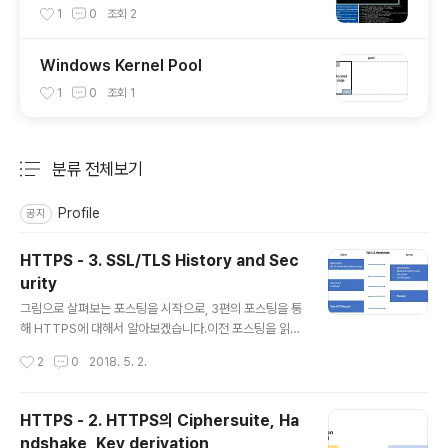
tialized Heap Variables(Paged Pool)
1
0
조회
2
Windows Kernel Pool
1
0
조회
1
분류 전체보기
주요 글 목록
Profile
공지
HTTPS - 3. SSL/TLS History and Sec
urity
글 내용
그림으로 살펴보는 포스팅을 시작으로, 3편의 포스팅을 통
해 HTTPS에 대해서 알아보겠습니다.이전 포스팅을 읽어
보시지 않으셨다면, 읽어보시는 것을 추천드립니다!HTTP
작성시간
2
0
2018. 5. 2.
S - 1. 그림으로 살펴보는 HTTPSHTTPS - 2. HTTPS
의 Ciphersuite, Handshake, Key derivationHTTP
S - 3. SSL/TLS History and Security 들어가며이번
HTTPS - 2. HTTPS의 Ciphersuite, Ha
글에서는 SSL 2.0 ~ TLS 1.3까지의 변화를 간략하게 살
ndshake, Key derivation