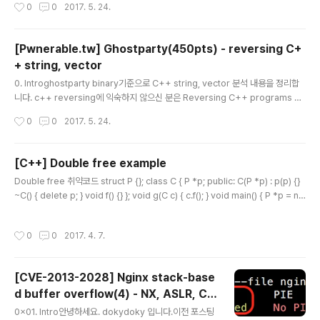
작성시간
0
0
2017. 5. 24.
ty case 1Uninitialized variable, UAF, memory leakclass Alan : public G
host { public : Alan():lightsaber(NULL){ type = "Alan" ; }; Alan(int ghost
age,string ghostname,string ghostmsg){ type = "Alan"; age = ghosta
[Pwnerable.tw] Ghostparty(450pts) - reversing C+
ge ; name = new ch..
+ string, vector
글 내용
0. Introghostparty binary기준으로 C++ string, vector 분석 내용을 정리합
니다. c++ reversing에 익숙하지 않으신 분은 Reversing C++ programs wi
th IDA pro and Hex-rays 을 먼저 읽어보시는걸 추천합니다. reversing하면서
작성시간
0
0
2017. 5. 24.
정의한 구조체는 맨 아래에 적어두겠습니다.c++코드와 IDA에서 decompile된
코드를 비교하면서 정리하겠습니다. (테스트 환경은 64bit Ubuntu 16.04)1. strin
gstring은 dynamic char 배열입니다. 표현되는 방식이 여러개 있지만, 여기서는
[C++] Double free example
ghostparty 바이너리에서 사용된 방법을 기준으로 설명합니다. string의 memb
글 내용
Double free 취약코드 struct P {}; class C { P *p; public: C(P *p) : p(p) {}
er는 아래와 같습니다. 주의해야 할 것은..
~C() { delete p; } void f() {} }; void g(C c) { c.f(); } void main() { P *p = ne
w P; C c(p); g(c); } g()의 매개변수 타입을 reference로 변경해주면 되지만, 근
본적으로 이런 실수가 발생하지 않게 복사 생성자와 대입 연산자를 삭제한다. 이 경
작성시간
0
0
2017. 4. 7.
우 g()함수의 매개변수가 reference 타입이 아니면 컴파일 에러가 발생하여 컴파
일 타임에 오류를 확인할 수 있다. struct P {}; class C { P *p; public: C(P *p) :
p(p) {} C(const C&) = delete..
[CVE-2013-2028] Nginx stack-base
d buffer overflow(4) - NX, ASLR, Ca
글 내용
nary
0x01. Intro안녕하세요. dokydoky 입니다.이전 포스팅