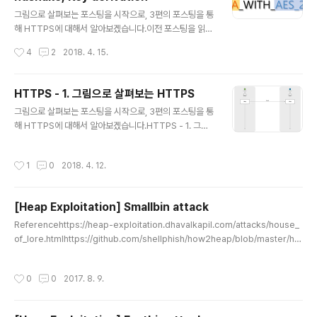
펴봅시다!History & SecuritySSL 규약은 처음에 Nets
글 내용
cape가 개발하여 2.0버전부터 공식 릴리즈되었습니다.
그림으로 살펴보는 포스팅을 시작으로, 3편의 포스팅을 통
이후 SSL 2.0의 보안문제들을 개선한 SSL 3.0가 릴리즈
해 HTTPS에 대해서 알아보겠습니다.이전 포스팅을 읽어
되고, TLS 3.0을 기반으로 TLS 1.0이 개발되었습니다.현
보시지 않으셨다면, 읽어보시는 것을 추천드립니다!HTTP
작성시간
4
2
2018. 4. 15.
재는..
S - 1. 그림으로 살펴보는 HTTPSHTTPS - 2. HTTPS
의 Ciphersuite, Handshake, Key derivationHTTP
S - 3. SSL/TLS History and Security들어가며1편에
HTTPS - 1. 그림으로 살펴보는 HTTPS
서는 HTTPS의 동작방식을 그림으로 간단하게 살펴봤습
글 내용
그림으로 살펴보는 포스팅을 시작으로, 3편의 포스팅을 통
니다.전편에서는 RSA 기반의 키교환 중심으로 설명했지
해 HTTPS에 대해서 알아보겠습니다.HTTPS - 1. 그림
만, ECDHE와 같이 Diffie-hellman 기반의 알고리즘도
으로 살펴보는 HTTPSHTTPS - 2. HTTPS의 Cipher
많이 사용됩니다.이번편에서는 TLS에서 사용되는 Ciphe
suite, Handshake, Key derivationHTTPS - 3. SS
r suites, Handshake를 알아보며 Perfect Forward
작성시간
1
0
2018. 4. 12.
L/TLS History and Security 들어가며암호화의 구현
Secrecy, ..
이 필요한 시스템이나 프로토콜을 설계할 때 HTTPS(HT
TP Over TLS)의 동작방식은 좋은 레퍼런스가 될 수 있
[Heap Exploitation] Smallbin attack
습니다.우선 이번 글에서는 그림을 통해 HTTPS가 어떻게
글 내용
동작하는지 간단하게 살펴보겠습니다.평문 전송부터 시작
Referencehttps://heap-exploitation.dhavalkapil.com/attacks/house_
해, 하나씩 필요한 기능들을 추가해보면서 필요한 이유들
of_lore.htmlhttps://github.com/shellphish/how2heap/blob/master/ho
을 이해해봅시다. 용어정리대칭암호화(Symmetric Encr
use_of_lore.csmallbinAbout smallbin총 62개의 small binfree될 때 앞,뒤
yption), 비대칭 암호화(Asym..
chunk가 free되었다면 병합(coalesce)삽입은 HEAD, 제거는 TAIL (FIFO)32b
작성시간
0
0
2017. 8. 9.
itsize : 0x10, 0x18, 0x20 ...... , 0x1F8(504) (8x+8, 1fd = bin; if (av != &
main_arena) victim->size |= NON_MAIN_ARENA; check_malloced_ch
unk (av, vict..