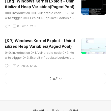
[Eng] Windows Kernel Exploit - Unin
서는 원격에서 shellcode를 삽입하는 대신, 서버 코드에 미리 shellcode의 기능
itialized Heap Variables(Paged Pool)
을 하는 동일한 코드를 구현해놓았다.exploit할 때는 서버에서 shellcode 라고 표
글 내용
시되..
0x0. Introduction 0x1. Vulnerable code 0x2. Ho
w to trigger 0x3. Exploit > Populate LookAside
List of Paged pool > Shellcode(Privilege Escalat
작성시간
1
0
2016. 12. 8.
ion) > Full Exploit code 0x0. Introduction Hi, This
is dokydoky. I wrote about "Uninitialize Heap Va
riable", an assignment for Windows Kernel Expl
[KR] Windows Kernel Exploit - Uninit
oitation (by Ashfaq Ansari). I would like to thank
ialized Heap Variables(Paged Pool)
Ashfaq Ansari for your help. I used many of the
글 내용
source codes..
0x0. Introduction 0x1. Vulnerable code 0x2. Ho
w to trigger 0x3. Exploit > Populate LookAside
List of Paged pool > Shellcode(Privilege Escalat
작성시간
1
2
2016. 12. 6.
ion) > Full Exploit code 0x0. Introduction 안녕하세
요. dokydoky입니다. Windows Kernel Exploitation
(by Ashfaq Ansari)의 과제였던 "Uninitialize Heap V
더보기
ariable"에 대해 정리해봤습니다. 도움을 주신 Ashfaq A
nsari에게 감사의 말씀을 전합니다. 그리고 HackSysExt
remeVulnerableDriver의 Pool Overflow, UAF 익
스플로잇 코드..
의안내
티스토리
로그인
고객센터