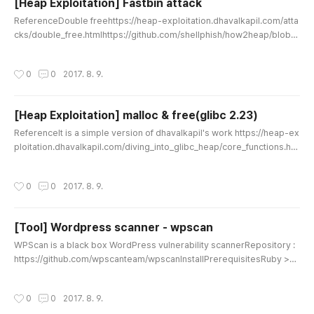
[Heap Exploitation] Fastbin attack
글 내용
ReferenceDouble freehttps://heap-exploitation.dhavalkapil.com/atta
cks/double_free.htmlhttps://github.com/shellphish/how2heap/blob/
master/fastbin_dup.cForging chunkshttps://heap-exploitation.dhaval
kapil.com/attacks/forging_chunks.htmlhttps://github.com/shellphish/
작성시간
0
0
2017. 8. 9.
how2heap/blob/master/fastbin_dup_into_stack.c (double free + forg
ing chunks)House of spirithttps://heap-exploitation.dhavalkapil.com/
at..
[Heap Exploitation] malloc & free(glibc 2.23)
글 내용
ReferenceIt is a simple version of dhavalkapil's work https://heap-ex
ploitation.dhavalkapil.com/diving_into_glibc_heap/core_functions.ht
mlglibc 2.23 code http://repo.or.cz/glibc.git/commit/ab30899d880f9
741a409cbc0d7a28399bdac21bfMallocMalloc pseudo-code//step 1
작성시간
0
0
2017. 8. 9.
if) size == fastbin range 'return chunk' = chunk at the end of the the fa
stbin list if) return chunk == null move on to 'smallbin case' e..
[Tool] Wordpress scanner - wpscan
글 내용
WPScan is a black box WordPress vulnerability scannerRepository :
https://github.com/wpscanteam/wpscanInstallPrerequisitesRuby >=
2.1.9 - Recommended: 2.3.3Curl >= 7.21 - Recommended: latest - FYI
the 7.29 has a segfaultRubyGems - Recommended: latestGitInstallin
작성시간
0
0
2017. 8. 9.
g with RVM (recommended)If you are using GNOME Terminal, there a