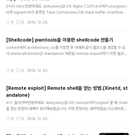
가 걸려있으면 Heap, Stack 영역에 실행권한이 없어 쉘
글 내용
코드를 바로 실행할 수 없습니다. 본문에서 사용할 도구들
0x01. Intro안녕하세요. dokydoky입니다. Nginx 1.3.9/1.4.0에서 unsigned i
은 아래와 같습니다.mitigation 확인 : checksecoffset
nt와 signed int의 잘못된 Type Conversion으로 stack buffer overflow가
찾기 : pattern.pyROP gadget 확인 : rp-ln-x64이하
발생될 수 있는 취약점이 있습니다. 2013년 5월에 발표된 취약점(CVE-2013-20
작성시간
0
0
2016. 12. 25.
본문에서는 존칭어를 생략..
28)이지만, 취약점을 공부하는데 좋은 예라고 생각되어 정리해봤습니다. 우선 왜 취
약점이 발생하는지 코드를 통해 살펴본 후, Ubuntu x64 환경에 3가지 mitigation
(NX, ASLR, STACK CANARY)을 하나씩 추가하면서 어떻게 익스플로잇을 하는
[Shellcode] pwntools을 이용한 shellcode 만들기
지 알아보겠습니다. * Environment Github에 Vagrant로 작업환경을 만들어둔
글 내용
context에서 architecture, os를 지정한 후 아래와 같이 쉘코드를 생성할 수 있
감사한 분이 있어서, 해당 환경을 이용했습니다...
다.shellcraft.bindsh은 standalone 데몬을 remote exploit하기 위한 쉘코드.
shellcraft.sh은 local exploit이나 xinetd로 관리되는 바이너리를 exploit하기
위한 쉘코드(stanalone, xinetd가 이해되지 않는다면 참고 : http://dokydoky.ti
작성시간
0
0
2016. 12. 20.
story.com/446) In [57]: from pwn import * In [58]: context(arch='amd
64', os='linux') In [59]: print "".join(['\\x{:02X}'.format(ord(i)) for i in asm
(shellcraft.bindsh..
[Remote exploit] Remote shell을 얻는 방법.(Xinetd, st
andalone)
글 내용
0x1. 들어가며안녕하세요. dokydoky입니다. remote에서 exploit 할 때, shell
을 얻는 방법에 대해서 정리해보겠습니다. 이하 존칭어는 생략하겠습니다.네트워크
프로그램을 구현하는 방법에는 두 가지가 있다. - 표준 입출력을 사용해 프로그램을
작성시간
0
0
2016. 12. 20.
구현한 후, Inetd 혹은 Xinetd 데몬을 이용하여 네트워크로 연결. - Standalone
모드 : socket과 같은 독립적인 네트워크 프로토콜을 사용하여 구현하여 실행.각 방
법에 따라 어떻게 원격에서 쉘을 얻을 수 있는지 예를 통해 알아보겠다.예제 코드에