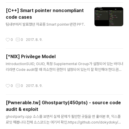
re some steps required before executing the commands. See here f
or more ..
[C++] Smart pointer noncompliant
code cases
글 내용
팀내부에서 발표했던 자료중 Smart pointer관련 PPT.
작성시간
0
0
2017. 8. 9.
[*NIX] Privilege Model
글 내용
IntroductionSUID, GUID, 특정 Supplemental Group가 설정되어 있는 바이너
리라면 Code audit할 때 최소한의 권한이 설정되어 있는지 잘 확인해야 한다.권한
설정에 오류가 있으면 임의의 코드가 실행한 바이너리의 경우 쉽게 상위 권한을 얻을
수 있게 된다.OS의 종류와 버전에 따라 그리고 root권한의 유무에 따라 API의 동작
작성시간
0
0
2017. 8. 9.
이 다르므로 주의해야 한다. User IDTypes Real user ID, Saved set-user-I
D, Effective user IDFunctionsint setuid(uid_t uid); int seteuid(uid_t eui
d); int setreuid(uid_t ruid, uid_t euid); int setresuid(uid_t ru..
[Pwnerable.tw] Ghostparty(450pts) - source code
audit & exploit
글 내용
ghostparty.cpp 소스를 보면서 실제 문제가 될만한 곳들을 먼 훑어본 후, 익스플
로잇 해봅니다.전체 소스코드는 여기서 확인.https://github.com/dokydoky/wri
teup/blob/master/pwnerable.tw/ghostparty/ghostparty.cppVulerabili