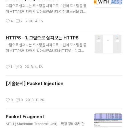
펴봅시다!History & SecuritySSL 규약은 처음에 Nets
글 내용
cape가 개발하여 2.0버전부터 공식 릴리즈되었습니다.
그림으로 살펴보는 포스팅을 시작으로, 3편의 포스팅을 통
이후 SSL 2.0의 보안문제들을 개선한 SSL 3.0가 릴리즈
해 HTTPS에 대해서 알아보겠습니다.이전 포스팅을 읽어
되고, TLS 3.0을 기반으로 TLS 1.0이 개발되었습니다.현
보시지 않으셨다면, 읽어보시는 것을 추천드립니다!HTTP
작성시간
4
2
2018. 4. 15.
재는..
S - 1. 그림으로 살펴보는 HTTPSHTTPS - 2. HTTPS
의 Ciphersuite, Handshake, Key derivationHTTP
S - 3. SSL/TLS History and Security들어가며1편에
HTTPS - 1. 그림으로 살펴보는 HTTPS
서는 HTTPS의 동작방식을 그림으로 간단하게 살펴봤습
글 내용
그림으로 살펴보는 포스팅을 시작으로, 3편의 포스팅을 통
니다.전편에서는 RSA 기반의 키교환 중심으로 설명했지
해 HTTPS에 대해서 알아보겠습니다.HTTPS - 1. 그림
만, ECDHE와 같이 Diffie-hellman 기반의 알고리즘도
으로 살펴보는 HTTPSHTTPS - 2. HTTPS의 Cipher
많이 사용됩니다.이번편에서는 TLS에서 사용되는 Ciphe
suite, Handshake, Key derivationHTTPS - 3. SS
r suites, Handshake를 알아보며 Perfect Forward
작성시간
1
0
2018. 4. 12.
L/TLS History and Security 들어가며암호화의 구현
Secrecy, ..
이 필요한 시스템이나 프로토콜을 설계할 때 HTTPS(HT
TP Over TLS)의 동작방식은 좋은 레퍼런스가 될 수 있
[기술문서] Packet Injection
습니다.우선 이번 글에서는 그림을 통해 HTTPS가 어떻게
동작하는지 간단하게 살펴보겠습니다.평문 전송부터 시작
해, 하나씩 필요한 기능들을 추가해보면서 필요한 이유들
작성시간
0
0
2013. 11. 20.
을 이해해봅시다. 용어정리대칭암호화(Symmetric Encr
yption), 비대칭 암호화(Asym..
Packet Fragment
글 내용
MTU ( Maximum Transmit Unit) - 특정 장비에서 한