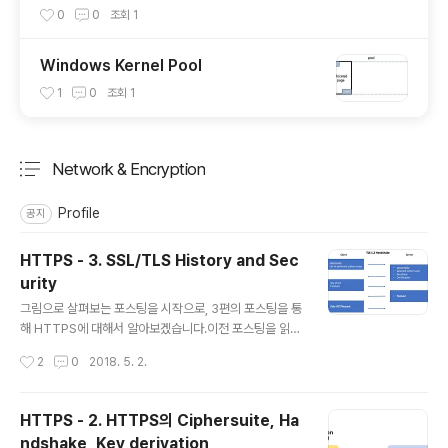
0
0
조회
1
Windows Kernel Pool
1
0
조회
1
Network & Encryption
분류 전체보기
주요 글 목록
Profile
공지
HTTPS - 3. SSL/TLS History and Sec
urity
글 내용
그림으로 살펴보는 포스팅을 시작으로, 3편의 포스팅을 통
해 HTTPS에 대해서 알아보겠습니다.이전 포스팅을 읽어
보시지 않으셨다면, 읽어보시는 것을 추천드립니다!HTTP
작성시간
2
0
2018. 5. 2.
S - 1. 그림으로 살펴보는 HTTPSHTTPS - 2. HTTPS
의 Ciphersuite, Handshake, Key derivationHTTP
S - 3. SSL/TLS History and Security 들어가며이번
HTTPS - 2. HTTPS의 Ciphersuite, Ha
글에서는 SSL 2.0 ~ TLS 1.3까지의 변화를 간략하게 살
ndshake, Key derivation