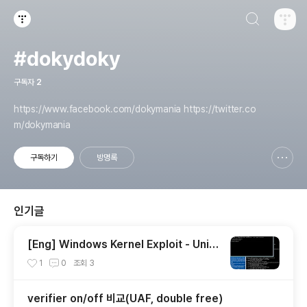
검색하기
티스토리
#dokydoky
구독자
2
https://www.facebook.com/dokymania https://twitter.co
m/dokymania
구독하기
방명록
신고하기 레이어
열기
인기글
[Eng] Windows Kernel Exploit - Unini
tialized Heap Variables(Paged Pool)
1
0
조회
3
verifier on/off 비교(UAF, double free)