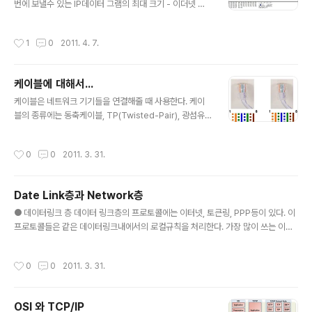
번에 보낼수 있는 IP데이터 그램의 최대 크기 - 이더넷 네
트워크 에서 보통 1500 바이트 단편화의 발생 시기 - 특정
장비의 MTU 보다 큰 패킷이 들어왔을 때 Packet Frag
작성시간
1
0
2011. 4. 7.
ment 패킷 단편화를 보기위해 두 가지 경우를 비교해보
자. ① ping 6.1.3.68 우선 일반적으로 ping을 보낸 경우
이다. 그러면 패킷 크기는 74byte(Ethernet header 14
케이블에 대해서...
byte + IP header 20byte + ICMP header 8byte
글 내용
+ DATA 32byte) 이다. 참고로 그림에서 확인되듯이 da
케이블은 네트워크 기기들을 연결해줄 때 사용한다. 케이
ta는 abcdefg...........순서대로 의미없는 값이 채워진다.
블의 종류에는 동축케이블, TP(Twisted-Pair), 광섬유
이 경우는 총 크기 74byte이므로 fr..
케이블 등이 있다. 요즘 많이 사용하는 UTP와 광섬유 케이
블에 대해 공부한 내용을 정리해보자. 1. TP TP는 UTP와
작성시간
0
0
2011. 3. 31.
STP로 나뉜다. 대부분의 케이블에서 사용되는 것이 UTP
(Unshieled TP) 케이블이다. STP는 (Shieled TP) U
TP와는 달리 전자방해로부터 보호하기위해 절연체로 감
Date Link층과 Network층
싸져 있다. STP는 토큰링쪽에 많이 쓰인다.( 우린 대부분
글 내용
이더넷방식을 사용함 ) UTP는 총 4페어(8가닥)으로 구성
● 데이터링크 층 데이터 링크층의 프로토콜에는 이터넷, 토큰링, PPP등이 있다. 이
되어 있으며, 쓰임새에 따라 Straight(Direct), Cross, R
프로토콜들은 같은 데이터링크내에서의 로컬규칙을 처리한다. 가장 많이 쓰는 이더
ollover(console) cable 등으로 나뉜다. UTP케이블은
넷에 대해서 알아보자 이더넷은 CSMA/CD라는 프로토콜을 이용한다. CSMA/CD
RJ-45커넥터를 사..
라는 프로토콜은 쉽게 설명하면 통신을 하기전에 네트워크 상에서 통신이 일어나고
작성시간
0
0
2011. 3. 31.
있는지 먼저 확인 한 후에 통신을 하고 있지 않거나 통신이 끝나면 그 때 통신을 시작
하는 방식을 말한다. 만약 두 개의 PC가 서로 동시에 통신을 시작하면 collision이
발생하는데 collision이 발생하면 랜덤한 시간 후에 다시 동신을 시작한다. 참고) 데
OSI 와 TCP/IP
이터 링크층에서는 데이터의 단위를 프레임(Frame)이라고 한다. ( cf. 네트워크층 -