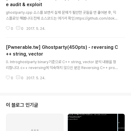
e audit & exploit
글 내용
ghostparty.cpp 소스를 보면서 실제 문제가 될만한 곳들을 먼 훑어본 후, 익
스플로잇 해봅니다.전체 소스코드는 여기서 확인.https://github.com/doky
doky/writeup/blob/master/pwnerable.tw/ghostparty/ghostparty.
0
0
2017. 5. 24.
cppVulerability case 1Uninitialized variable, UAF, memory leakcla
ss Alan : public Ghost { public : Alan():lightsaber(NULL){ type = "A
lan" ; }; Alan(int ghostage,string ghostname,string ghostmsg){ typ
[Pwnerable.tw] Ghostparty(450pts) - reversing C
e = "Alan"; age = ghostage ; name = new ch..
++ string, vector
글 내용
0. Introghostparty binary기준으로 C++ string, vector 분석 내용을 정
리합니다. c++ reversing에 익숙하지 않으신 분은 Reversing C++ prog
rams with IDA pro and Hex-rays 을 먼저 읽어보시는걸 추천합니다. rev
0
0
2017. 5. 24.
ersing하면서 정의한 구조체는 맨 아래에 적어두겠습니다.c++코드와 IDA에
서 decompile된 코드를 비교하면서 정리하겠습니다. (테스트 환경은 64bit
Ubuntu 16.04)1. stringstring은 dynamic char 배열입니다. 표현되는 방
식이 여러개 있지만, 여기서는 ghostparty 바이너리에서 사용된 방법을 기준
으로 설명합니다. string의 member는 아래와 같습니다. 주의해야 할 것은..
이 블로그 인기글