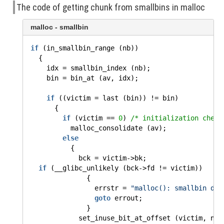
The code of getting chunk from smallbins in malloc
malloc - smallbin
if
(in_smallbin_range (nb))
{
idx = smallbin_index (nb);
bin = bin_at (av, idx);
if
((victim = last (bin)) != bin)
{
if
(victim ==
0
)
/* initialization check
malloc_consolidate (av);
else
{
bck = victim->bk;
if
(__glibc_unlikely (bck->fd != victim))
{
errstr =
"malloc(): smallbin dou
goto
errout;
}
set_inuse_bit_at_offset (victim, nb)