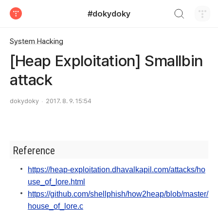
검색하기
#dokydoky
티스토리
System Hacking
[Heap Exploitation] Smallbin
attack
dokydoky
2017. 8. 9. 15:54
Reference
https://heap-exploitation.dhavalkapil.com/attacks/ho
use_of_lore.html
https://github.com/shellphish/how2heap/blob/master/
house_of_lore.c