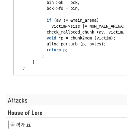
bin->bk = bck;
bck->fd = bin;
if
(av != &main_arena)
victim->size |= NON_MAIN_ARENA;
check_malloced_chunk (av, victim, nb
void
*p = chunk2mem (victim);
alloc_perturb (p, bytes);
return
p;
}
}
}
Attacks
House of Lore
공격개요