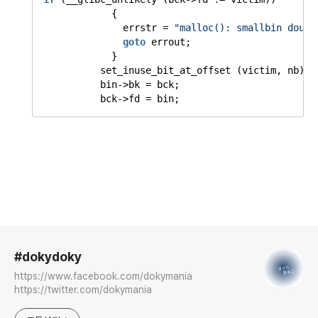
{
errstr =
"malloc(): smallbin doubl
goto
errout;
}
set_inuse_bit_at_offset (victim, nb);
bin->bk = bck;
bck->fd = bin;
로그 정보
#dokydoky
https://www.facebook.com/dokymania
https://twitter.com/dokymania