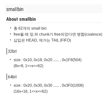
smallbin
About smallbin
총 62개의 small bin
free될 때 앞,뒤 chunk가 free되었다면 병합(coalesce)
삽입은 HEAD, 제거는 TAIL (FIFO)
32bit
size : 0x10, 0x18, 0x20 ...... , 0x1F8(504)
(8x+8, 1<=x<=62)
64bit
size : 0x20, 0x30, 0x30 ...... , 0x3F0(1008)
(16x+16, 1<=x<=62)