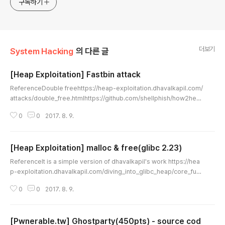
구독하기
더보기
System Hacking
의 다른 글
[Heap Exploitation] Fastbin attack
글 내용
ReferenceDouble freehttps://heap-exploitation.dhavalkapil.com/
attacks/double_free.htmlhttps://github.com/shellphish/how2hea
p/blob/master/fastbin_dup.cForging chunkshttps://heap-exploita
0
0
2017. 8. 9.
tion.dhavalkapil.com/attacks/forging_chunks.htmlhttps://github.c
om/shellphish/how2heap/blob/master/fastbin_dup_into_stack.c
(double free + forging chunks)House of spirithttps://heap-exploi
[Heap Exploitation] malloc & free(glibc 2.23)
tation.dhavalkapil.com/at..
글 내용
ReferenceIt is a simple version of dhavalkapil's work https://hea
p-exploitation.dhavalkapil.com/diving_into_glibc_heap/core_fun
ctions.htmlglibc 2.23 code http://repo.or.cz/glibc.git/commit/ab3
0
0
2017. 8. 9.
0899d880f9741a409cbc0d7a28399bdac21bfMallocMalloc pse
udo-code//step 1if) size == fastbin range 'return chunk' = chunk
at the end of the the fastbin list if) return chunk == null move on to
[Pwnerable.tw] Ghostparty(450pts) - source cod
'smallbin case' e..