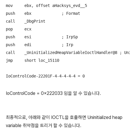
mov     ebx, offset aHacksys_evd__5

push    ebx             ; Format

call    _DbgPrint

pop     ecx

push    esi             ; IrpSp

push    edi             ; Irp

call    _UninitializedHeapVariableIoctlHandler@8 ; Uni
jmp     short loc_15110

IoControlCode-22201F-4-4-4-4-4 = 0
IoControlCode = 0x222033 임을 알 수 있습니다.
최종적으로, 아래와 같이 IOCTL을 호출하면 Uninitialized heap
variable 취약점을 트리거 할 수 있습니다.