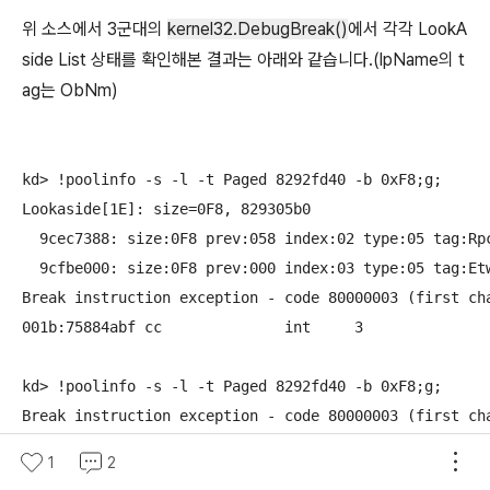
위 소스에서 3군대의
kernel32.DebugBreak()
에서 각각 LookA
side List 상태를 확인해본 결과는 아래와 같습니다.(lpName의 t
ag는 ObNm)
kd> !poolinfo -s -l -t Paged 8292fd40 -b 0xF8;g;

Lookaside[1E]: size=0F8, 829305b0

  9cec7388: size:0F8 prev:058 index:02 type:05 tag:Rpc
  9cfbe000: size:0F8 prev:000 index:03 type:05 tag:Etw
Break instruction exception - code 80000003 (first cha
001b:75884abf cc              int     3

kd> !poolinfo -s -l -t Paged 8292fd40 -b 0xF8;g;

Break instruction exception - code 80000003 (first cha
001b:75884abf cc              int     3

1
2