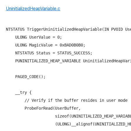
UninitializedHeapVariable.c
NTSTATUS TriggerUninitializedHeapVariable(IN PVOID Use
    ULONG UserValue = 0;

    ULONG MagicValue = 0xBAD0B0B0;

    NTSTATUS Status = STATUS_SUCCESS;

    PUNINITIALIZED_HEAP_VARIABLE UninitializedHeapVari
    PAGED_CODE();

    __try {

        // Verify if the buffer resides in user mode

        ProbeForRead(UserBuffer,

                     sizeof(UNINITIALIZED_HEAP_VARIABL
                     (ULONG)__alignof(UNINITIALIZED_HE