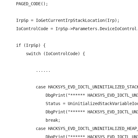
    PAGED_CODE();

    IrpSp = IoGetCurrentIrpStackLocation(Irp);

    IoControlCode = IrpSp->Parameters.DeviceIoControl.
    if (IrpSp) {

        switch (IoControlCode) {

            ......

            case HACKSYS_EVD_IOCTL_UNINITIALIZED_STACK
                DbgPrint("****** HACKSYS_EVD_IOCTL_UNI
                Status = UninitializedStackVariableIoc
                DbgPrint("****** HACKSYS_EVD_IOCTL_UNI
                break;

            case HACKSYS_EVD_IOCTL_UNINITIALIZED_HEAP_
                DbgPrint("****** HACKSYS_EVD_IOCTL_UNI