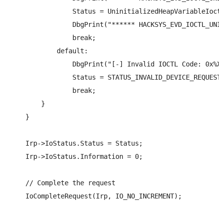
                Status = UninitializedHeapVariableIoct
                DbgPrint("****** HACKSYS_EVD_IOCTL_UNI
                break;

            default:

                DbgPrint("[-] Invalid IOCTL Code: 0x%X
                Status = STATUS_INVALID_DEVICE_REQUEST
                break;

        }

    }

    Irp->IoStatus.Status = Status;

    Irp->IoStatus.Information = 0;

    // Complete the request

    IoCompleteRequest(Irp, IO_NO_INCREMENT);
