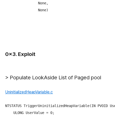
                None,

                None)
0x3. Exploit
>
Populate LookAside List of Paged pool
UninitializedHeapVariable.c
NTSTATUS TriggerUninitializedHeapVariable(IN PVOID Use
    ULONG UserValue = 0;
