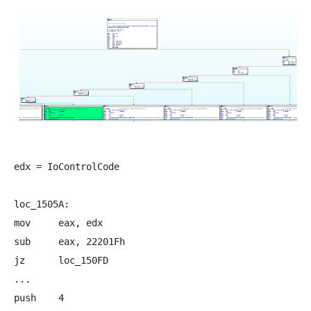
edx = IoControlCode

loc_1505A:

mov     eax, edx

sub     eax, 22201Fh

jz      loc_150FD

...

push    4
