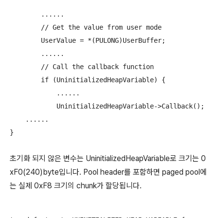
                                                      
        ......

        // Get the value from user mode

        UserValue = *(PULONG)UserBuffer;

        ......

        // Call the callback function

        if (UninitializedHeapVariable) {

            ......

            UninitializedHeapVariable->Callback();

    ......

}
초기화 되지 않은 변수는 UninitializedHeapVariable로 크기는 0
xF0(240)byte입니다. Pool header를 포함하면 paged pool에
는 실제 0xF8 크기의 chunk가 할당됩니다.