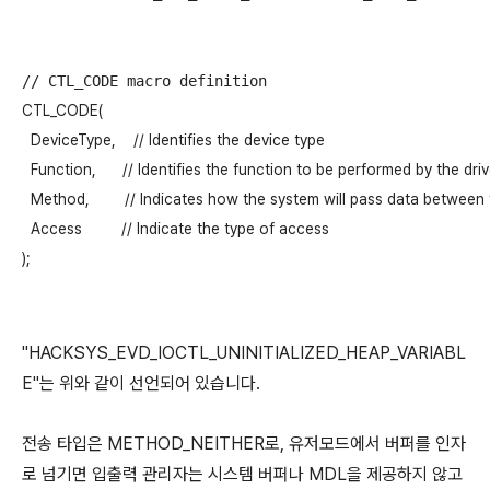
CTL_CODE(

  DeviceType,    // Identifies the device type

  Function,      // Identifies the function to be performed by the driv
  Method,        // Indicates how the system will pass data between t
  Access         // Indicate the type of access 

);
"HACKSYS_EVD_IOCTL_UNINITIALIZED_HEAP_VARIABL
E"는 위와 같이 선언되어 있습니다.
전송 타입은 METHOD_NEITHER로, 유저모드에서 버퍼를 인자
로 넘기면 입출력 관리자는 시스템 버퍼나 MDL을 제공하지 않고