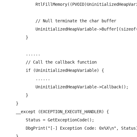
            RtlFillMemory((PVOID)UninitializedHeapVar
            // Null terminate the char buffer

            UninitializedHeapVariable->Buffer[(sizeof
        }

        ......

        // Call the callback function

        if (UninitializedHeapVariable) {

            ......

            UninitializedHeapVariable->Callback();

        }

    }

    __except (EXCEPTION_EXECUTE_HANDLER) {

        Status = GetExceptionCode();

        DbgPrint("[-] Exception Code: 0x%X\n", Status)
    }
