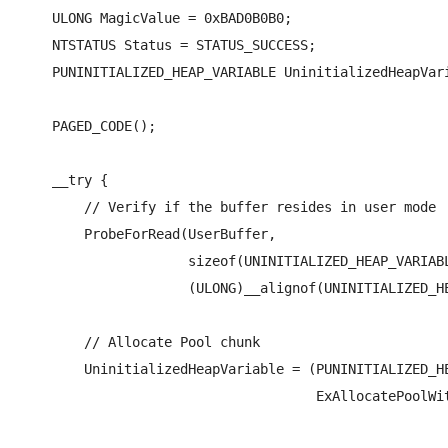
    ULONG MagicValue = 0xBAD0B0B0;

    NTSTATUS Status = STATUS_SUCCESS;

    PUNINITIALIZED_HEAP_VARIABLE UninitializedHeapVari
    PAGED_CODE();

    __try {

        // Verify if the buffer resides in user mode

        ProbeForRead(UserBuffer,

                     sizeof(UNINITIALIZED_HEAP_VARIABL
                     (ULONG)__alignof(UNINITIALIZED_HE
        // Allocate Pool chunk

        UninitializedHeapVariable = (PUNINITIALIZED_HE
                                     ExAllocatePoolWit