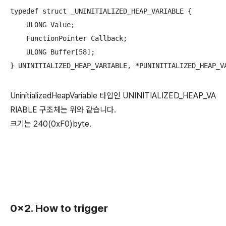
typedef struct _UNINITIALIZED_HEAP_VARIABLE {

    ULONG Value;

    FunctionPointer Callback;

    ULONG Buffer[58];

} UNINITIALIZED_HEAP_VARIABLE, *PUNINITIALIZED_HEAP_V
UninitializedHeapVariable 타입인 UNINITIALIZED_HEAP_VA
RIABLE 구조체는 위와 같습니다.
크기는 240(0xF0)byte.
0x2. How to trigger