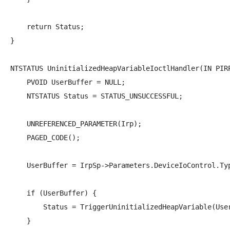
    return Status;

}

NTSTATUS UninitializedHeapVariableIoctlHandler(IN PIRP
    PVOID UserBuffer = NULL;

    NTSTATUS Status = STATUS_UNSUCCESSFUL;

    UNREFERENCED_PARAMETER(Irp);

    PAGED_CODE();

    UserBuffer = IrpSp->Parameters.DeviceIoControl.Typ
    if (UserBuffer) {

        Status = TriggerUninitializedHeapVariable(User
    }
