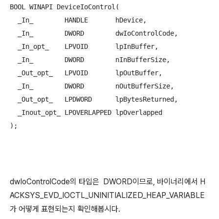
BOOL WINAPI DeviceIoControl(

  _In_        HANDLE       hDevice,

  _In_        DWORD        dwIoControlCode,

  _In_opt_    LPVOID       lpInBuffer,

  _In_        DWORD        nInBufferSize,

  _Out_opt_   LPVOID       lpOutBuffer,

  _In_        DWORD        nOutBufferSize,

  _Out_opt_   LPDWORD      lpBytesReturned,

  _Inout_opt_ LPOVERLAPPED lpOverlapped

);
dwIoControlCode의 타입은 DWORD이므로, 바이너리에서 H
ACKSYS_EVD_IOCTL_UNINITIALIZED_HEAP_VARIABLE
가 어떻게 표현되는지 확인해봅시다.