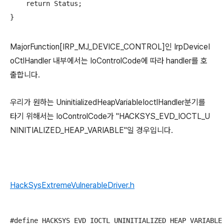
    return Status;

}
MajorFunction[IRP_MJ_DEVICE_CONTROL]인 IrpDeviceI
oCtlHandler 내부에서는 IoControlCode에 따라 handler를 호
출합니다.
우리가 원하는 UninitializedHeapVariableIoctlHandler분기를
타기 위해서는 IoControlCode가 "HACKSYS_EVD_IOCTL_U
NINITIALIZED_HEAP_VARIABLE"일 경우입니다.
HackSysExtremeVulnerableDriver.h
#define HACKSYS_EVD_IOCTL_UNINITIALIZED_HEAP_VARIABLE