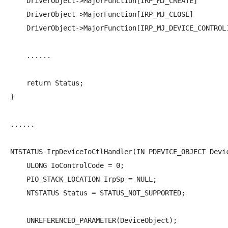
    DriverObject->MajorFunction[IRP_MJ_CREATE]        
    DriverObject->MajorFunction[IRP_MJ_CLOSE]         
    DriverObject->MajorFunction[IRP_MJ_DEVICE_CONTROL]
    ......

    return Status;

}

......

NTSTATUS IrpDeviceIoCtlHandler(IN PDEVICE_OBJECT Devic
    ULONG IoControlCode = 0;

    PIO_STACK_LOCATION IrpSp = NULL;

    NTSTATUS Status = STATUS_NOT_SUPPORTED;

    UNREFERENCED_PARAMETER(DeviceObject);
