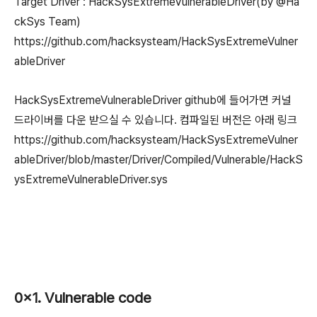
Target Driver : HackSysExtremeVulnerableDriver(by @Ha
ckSys Team)
https://github.com/hacksysteam/HackSysExtremeVulner
ableDriver
HackSysExtremeVulnerableDriver github에 들어가면 커널
드라이버를 다운 받으실 수 있습니다. 컴파일된 버전은 아래 링크
https://github.com/hacksysteam/HackSysExtremeVulner
ableDriver/blob/master/Driver/Compiled/Vulnerable/HackS
ysExtremeVulnerableDriver.sys
0x1. Vulnerable code