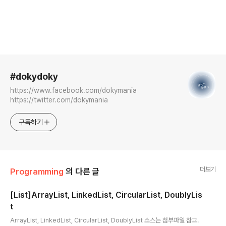
로그 정보
#dokydoky
https://www.facebook.com/dokymania
https://twitter.com/dokymania
구독하기
더보기
Programming
의 다른 글
[List]ArrayList, LinkedList, CircularList, DoublyLis
t
글 내용
ArrayList, LinkedList, CircularList, DoublyList 소스는 첨부파일 참고.