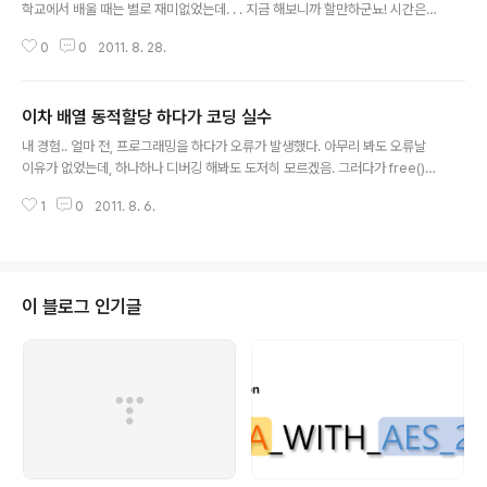
학교에서 배울 때는 별로 재미없었는데. . . 지금 해보니까 할만하군뇨! 시간은
걸리더라두 하나씩 구현해보면서 익혀야겠다.
0
0
2011. 8. 28.
이차 배열 동적할당 하다가 코딩 실수
글 내용
내 경험.. 얼마 전, 프로그래밍을 하다가 오류가 발생했다. 아무리 봐도 오류날
이유가 없었는데, 하나하나 디버깅 해봐도 도저히 모르겠음. 그러다가 free()
함수를 주석처리 해보니 오류가 안나는 거다.. 당시 문제있던 코드를 재현해보
1
0
2011. 8. 6.
면 #include #include int main(){int i;int m, n;char** dp; printf("m, n
입력 : ");scanf("%d %d", &m, &n); dp = (char**)malloc( sizeof(char)
* n );if( dp == NULL ){printf("dp 메모리할당 실패 \n");return 1;} for(i=
0; i
이 블로그 인기글