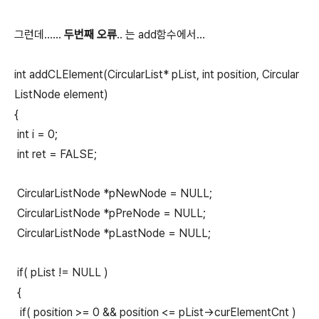
그런데......
두번째 오류
.. 는 add함수에서...
int addCLElement(CircularList* pList, int position, Circular
ListNode element)
{
int i = 0;
int ret = FALSE;
CircularListNode *pNewNode = NULL;
CircularListNode *pPreNode = NULL;
CircularListNode *pLastNode = NULL;
if( pList != NULL )
{
if( position >= 0 && position <= pList->curElementCnt )