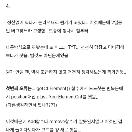
4.
정신없이 짜다가 논리적으로 뭔가가 꼬였다.. 이것때문에 2일동
안 버그찾느라 고생함.. 도중에 짱나서 첨부터
다른방식으로 짜봤는데 또 버그... T^T.. 천천히 맘잡고 디버깅해
보다가 찾음. 별것도 아닌문제였음.
뭔가 안될 땐, 역시 조급하지 않고 천천히 생각해보는게 쵝외인듯..
첫번째 오류
는... getCLElement() 함수에서 노드찾는 반복문에
서 position대신 pList->curElementCnt를 썻음;;
(다른생각하면서 짯나????)
이것때문에 Add함수나 remove함수가 잘못된지알고 이것만 겁
나게 들여다보다가 코드를 걍 새로 짯음...