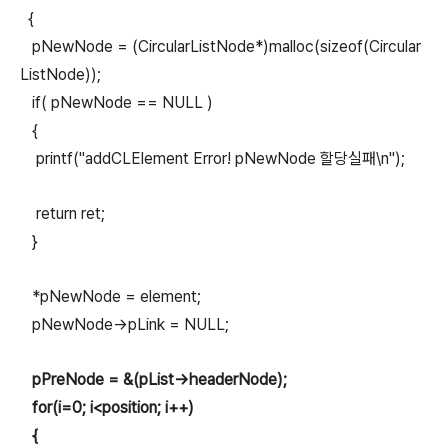
{
pNewNode = (CircularListNode*)malloc(sizeof(Circular
ListNode));
if( pNewNode == NULL )
{
printf("addCLElement Error! pNewNode 할당실패\n");
return ret;
}
*pNewNode = element;
pNewNode->pLink = NULL;
pPreNode = &(pList->headerNode);
for(i=0; i<position; i++)
{